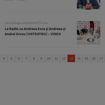
Lavinia Dragomir
12/10/2019
1 min
La Radio cu Andreea Esca şi Andreea şi
Andrei Grosu (UNTEATRU) – VIDEO
4
5
6
7
8
9
10
11
12
13
14
15
16
17