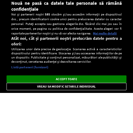
Nouă ne pasă ca datele tale personale să rămână
confidențiale
Noi și partenerii noștri
585
stocăm și/sau accesăm informații pe dispozitivul
dvs., precum identificatorii cookie unici pentru prelucrarea datelor cu caracter
personal. Puteți accepta sau gestiona alegerile dvs. făcând clic mai jos sau în
orice moment, pe pagina cu politica de confidențialitate. Aceste alegeri vor fi
raportate partenerilor noștri și nu vă vor afecta navigarea.
Mai multe detalii
Atât noi, cât și partenerii noștri prelucrăm datele pentru a
oferi:
Utilizarea unor date precise de geolocație. Scanarea activă a caracteristicilor
dispozitivului pentru identificare. Stocarea și/sau accesarea informațiilor de pe
un dispozitiv. Publicitate și conținut personalizat, măsurători ale publicității și
de conținut, cercetarea audienței și dezvoltarea serviciilor.
Setări:
Listă parteneri (furnizori)
Ascultă Europa FM în aplicație
Dark
×
Instalează
Radio live, podcasturi, știri și alerte
ACCEPT TOATE
Mode
importante.
VREAU SA MODIFIC SETARILE INDIVIDUAL
CONFIDENŢIALITATE