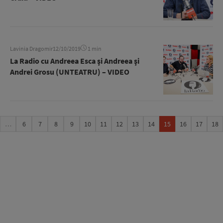
Lavinia Dragomir
12/10/2019
1 min
La Radio cu Andreea Esca şi Andreea şi
Andrei Grosu (UNTEATRU) – VIDEO
…
6
7
8
9
10
11
12
13
14
15
16
17
18