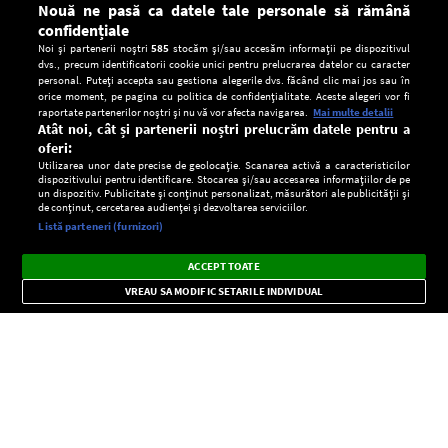
Nouă ne pasă ca datele tale personale să rămână
confidențiale
Noi și partenerii noștri
585
stocăm și/sau accesăm informații pe dispozitivul
dvs., precum identificatorii cookie unici pentru prelucrarea datelor cu caracter
personal. Puteți accepta sau gestiona alegerile dvs. făcând clic mai jos sau în
orice moment, pe pagina cu politica de confidențialitate. Aceste alegeri vor fi
raportate partenerilor noștri și nu vă vor afecta navigarea.
Mai multe detalii
Atât noi, cât și partenerii noștri prelucrăm datele pentru a
oferi:
Utilizarea unor date precise de geolocație. Scanarea activă a caracteristicilor
dispozitivului pentru identificare. Stocarea și/sau accesarea informațiilor de pe
un dispozitiv. Publicitate și conținut personalizat, măsurători ale publicității și
de conținut, cercetarea audienței și dezvoltarea serviciilor.
Setări:
Listă parteneri (furnizori)
Ascultă Europa FM în aplicație
Dark
×
Instalează
Radio live, podcasturi, știri și alerte
ACCEPT TOATE
Mode
importante.
VREAU SA MODIFIC SETARILE INDIVIDUAL
CONFIDENŢIALITATE