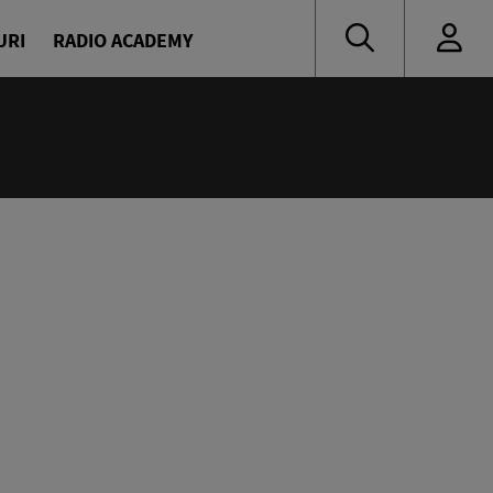
URI
RADIO ACADEMY
:00
și Daniel Osmanovici