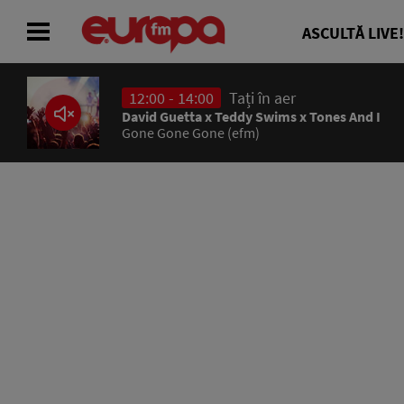
ASCULTĂ LIVE!
12:00 - 14:00
Tați în aer
ACASĂ
David Guetta x Teddy Swims x Tones And I
Gone Gone Gone (efm)
ȘTIRI
RADIO
CONCURSURI
PODCAST
ASCULTĂ LIVE