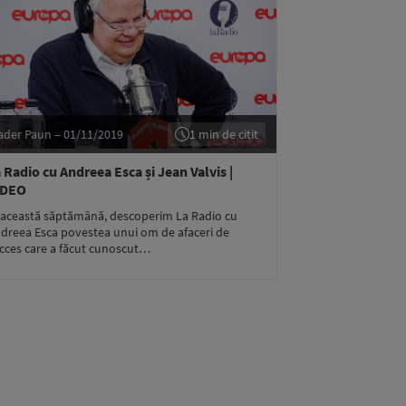
ader Paun – 01/11/2019
1 min de citit
 Radio cu Andreea Esca și Jean Valvis |
IDEO
 această săptămână, descoperim La Radio cu
dreea Esca povestea unui om de afaceri de
cces care a făcut cunoscut…