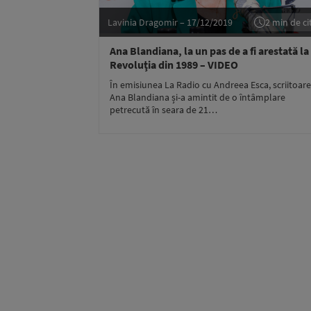
Lavinia Dragomir – 17/12/2019
2 min de cit
Ana Blandiana, la un pas de a fi arestată la
Revoluţia din 1989 – VIDEO
În emisiunea La Radio cu Andreea Esca, scriitoar
Ana Blandiana și-a amintit de o întâmplare
petrecută în seara de 21…