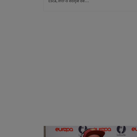
Esca, într-o ediţie de…