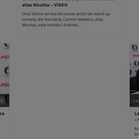
alias Micutzu – VIDEO
Unul dintre cei mai de succes actori de stand up
comedy din România, Cosmin Nedelcu, alias
Micutzu, este invitatul Andreei…
it
La
nca
La
–
Ac
in