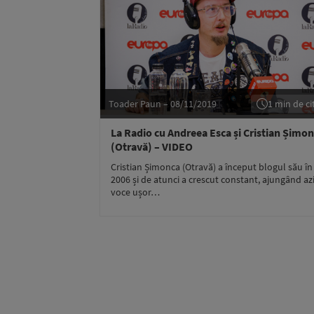
Toader Paun – 08/11/2019
1 min de cit
La Radio cu Andreea Esca și Cristian Șimo
(Otravă) – VIDEO
Cristian Șimonca (Otravă) a început blogul său în
2006 și de atunci a crescut constant, ajungând az
voce ușor…