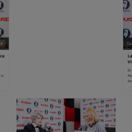
it
To
nca
La
V
În
i o
An
su