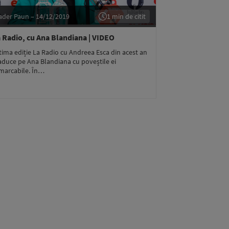
ader Paun – 14/12/2019
1 min de citit
 Radio, cu Ana Blandiana | VIDEO
tima ediție La Radio cu Andreea Esca din acest an
aduce pe Ana Blandiana cu poveștile ei
marcabile. În…