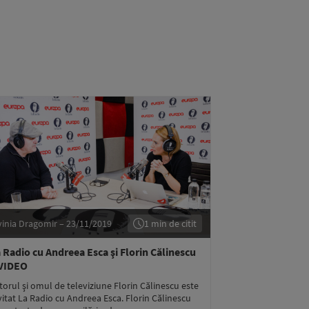
vinia Dragomir – 23/11/2019
1 min de citit
 Radio cu Andreea Esca şi Florin Călinescu
 VIDEO
torul şi omul de televiziune Florin Călinescu este
vitat La Radio cu Andreea Esca. Florin Călinescu