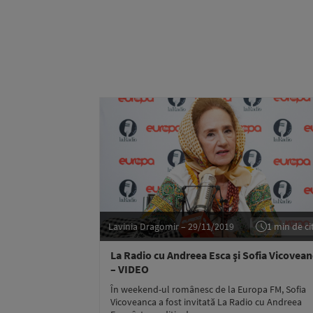
Lavinia Dragomir – 29/11/2019
1 min de cit
La Radio cu Andreea Esca şi Sofia Vicovea
– VIDEO
În weekend-ul românesc de la Europa FM, Sofia
Vicoveanca a fost invitată La Radio cu Andreea