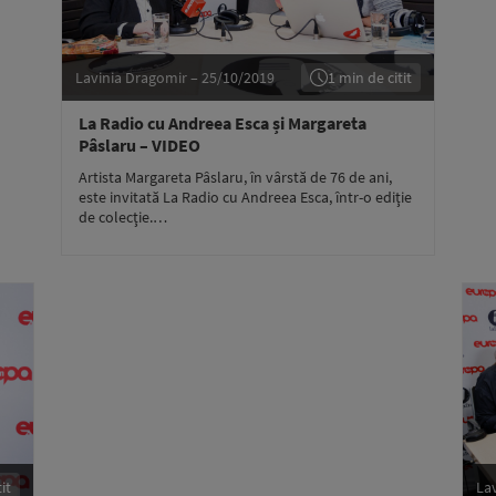
Lavinia Dragomir – 25/10/2019
1 min de citit
La Radio cu Andreea Esca și Margareta
Pâslaru – VIDEO
Artista Margareta Pâslaru, în vârstă de 76 de ani,
este invitată La Radio cu Andreea Esca, într-o ediţie
de colecţie.…
it
La