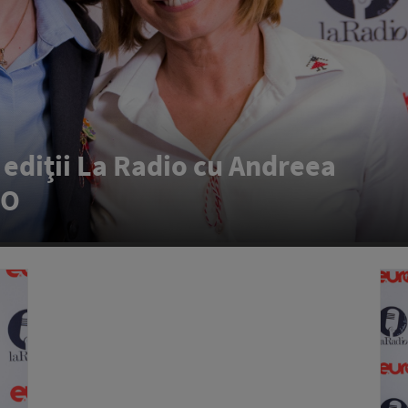
 ediţii La Radio cu Andreea
EO