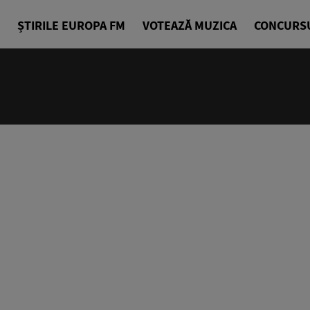
ȘTIRILE EUROPA FM
VOTEAZĂ MUZICA
CONCURS
12:00 - 14
Tați în aer
Alex Grecu 