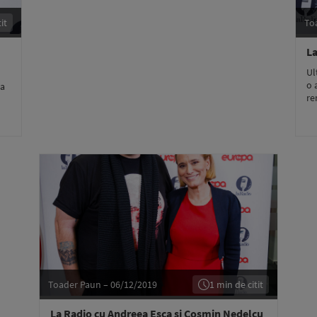
it
To
La
Ul
o 
ea
re
Toader Paun – 06/12/2019
1 min de citit
La Radio cu Andreea Esca și Cosmin Nedelcu