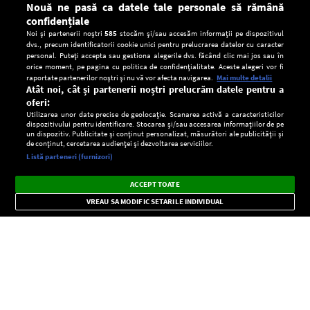
Nouă ne pasă ca datele tale personale să rămână
confidențiale
Noi și partenerii noștri
585
stocăm și/sau accesăm informații pe dispozitivul
dvs., precum identificatorii cookie unici pentru prelucrarea datelor cu caracter
personal. Puteți accepta sau gestiona alegerile dvs. făcând clic mai jos sau în
orice moment, pe pagina cu politica de confidențialitate. Aceste alegeri vor fi
raportate partenerilor noștri și nu vă vor afecta navigarea.
Mai multe detalii
Atât noi, cât și partenerii noștri prelucrăm datele pentru a
oferi:
Utilizarea unor date precise de geolocație. Scanarea activă a caracteristicilor
dispozitivului pentru identificare. Stocarea și/sau accesarea informațiilor de pe
un dispozitiv. Publicitate și conținut personalizat, măsurători ale publicității și
de conținut, cercetarea audienței și dezvoltarea serviciilor.
Setări:
Listă parteneri (furnizori)
Ascultă Europa FM în aplicație
Dark
×
Instalează
Radio live, podcasturi, știri și alerte
ACCEPT TOATE
Mode
importante.
VREAU SA MODIFIC SETARILE INDIVIDUAL
CONFIDENŢIALITATE