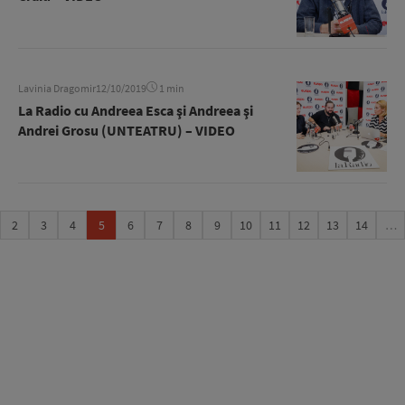
Lavinia Dragomir
12/10/2019
1 min
La Radio cu Andreea Esca şi Andreea şi
Andrei Grosu (UNTEATRU) – VIDEO
2
3
4
5
6
7
8
9
10
11
12
13
14
…