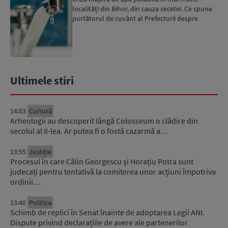
localități din Bihor, din cauza secetei. Ce spune
purtătorul de cuvânt al Prefecturii despre
măsurile luate ...
Ultimele stiri
14:03
Cultură
Arheologii au descoperit lângă Colosseum o clădire din
secolul al II-lea. Ar putea fi o fostă cazarmă a…
13:55
Justiție
Procesul în care Călin Georgescu și Horațiu Potra sunt
judecați pentru tentativă la comiterea unor acțiuni împotriva
ordinii…
13:40
Politica
Schimb de replici în Senat înainte de adoptarea Legii ANI.
Dispute privind declarațiile de avere ale partenerilor