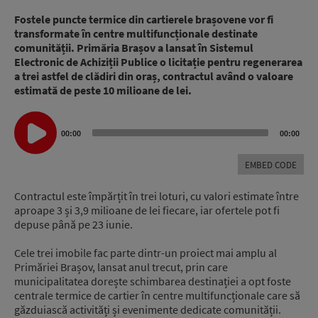
Fostele puncte termice din cartierele brașovene vor fi
transformate în centre multifuncționale destinate
comunității. Primăria Brașov a lansat în Sistemul
Electronic de Achiziții Publice o licitație pentru regenerarea
a trei astfel de clădiri din oraș, contractul având o valoare
estimată de peste 10 milioane de lei.
Audio
00:00
00:00
Player
EMBED CODE
Contractul este împărțit în trei loturi, cu valori estimate între
aproape 3 și 3,9 milioane de lei fiecare, iar ofertele pot fi
depuse până pe 23 iunie.
Cele trei imobile fac parte dintr-un proiect mai amplu al
Primăriei Brașov, lansat anul trecut, prin care
municipalitatea dorește schimbarea destinației a opt foste
centrale termice de cartier în centre multifuncționale care să
găzduiască activități și evenimente dedicate comunității.