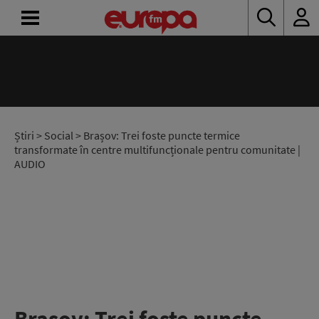
ACASĂ
ȘTIRI
RADIO
Știri
>
Social
> Brașov: Trei foste puncte termice
transformate în centre multifuncționale pentru comunitate |
AUDIO
CONCURSURI
PODCAST
ASCULTĂ
LIVE