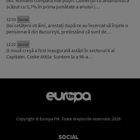
INS: Românii cumpără mai puțin. Comerțul cu amănuntul a
scăzut cu 5,7% în prima jumătate a anului |…
12:33
Social
Doi cetățeni străini, arestați după ce au încercat să înșele o
pensionară din București, pretinzând că sunt de…
12:22
Social
O nouă creșă a fost inaugurată astăzi în sectorul 6 al
Capitalei. Cseke Attila: Suntem la a 96-a…
Copyright © Europa FM. Toate drepturile rezervate. 2026
SOCIAL