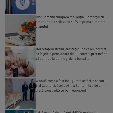
INS: Românii cumpără mai puțin. Comerțul cu
amănuntul a scăzut cu 5,7% în prima jumătate
a anului
Doi cetățeni străini, arestați după ce au încercat
să înșele o pensionară din București, pretinzând
că sunt de la poliție și de la bancă ...
O nouă creșă a fost inaugurată astăzi în sectorul
6 al Capitalei. Cseke Attila: Suntem la a 96-a
creșă construită cu bani europeni
Criză majoră de apă potabilă în mai multe