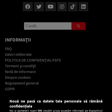
INFORMAŢII
FAQ
Valori editoriale
POLITICA DE CONFIDENŢIALITATE
Termeni şi condiţii
Notă de Informare
Despre cookies
Regulament general
GDPR
Contact
Nouă ne pasă ca datele tale personale să rămână
Descarcă gratuit aplicaţia Europa FM pentru smartphone:
confidențiale
Noi și partenerii noștri
585
stocăm și/sau accesăm informații pe dispozitivul