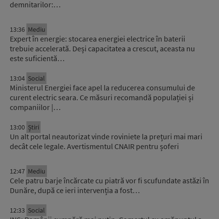
demnitarilor:…
13:36
Mediu
Expert în energie: stocarea energiei electrice în baterii
trebuie accelerată. Deși capacitatea a crescut, aceasta nu
este suficientă…
13:04
Social
Ministerul Energiei face apel la reducerea consumului de
curent electric seara. Ce măsuri recomandă populației și
companiilor |…
13:00
Știri
Un alt portal neautorizat vinde roviniete la prețuri mai mari
decât cele legale. Avertismentul CNAIR pentru șoferi
12:47
Mediu
Cele patru barje încărcate cu piatră vor fi scufundate astăzi în
Dunăre, după ce ieri intervenția a fost…
12:33
Social