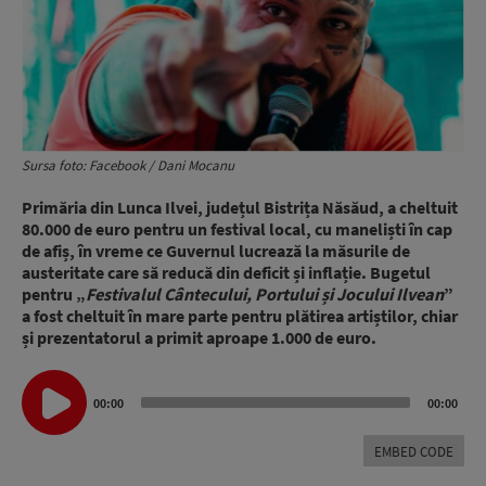
Sursa foto: Facebook / Dani Mocanu
Primăria din Lunca Ilvei, județul Bistrița Năsăud, a cheltuit
80.000 de euro pentru un festival local, cu maneliști în cap
de afiș, în vreme ce Guvernul lucrează la măsurile de
austeritate care să reducă din deficit și inflație. Bugetul
pentru „
Festivalul Cântecului, Portului și Jocului Ilvean
”
a fost cheltuit în mare parte pentru plătirea artiștilor, chiar
și prezentatorul a primit aproape 1.000 de euro.
Audio
00:00
00:00
Player
EMBED CODE