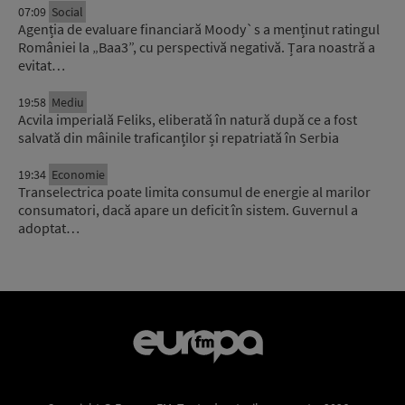
07:09
Social
Agenția de evaluare financiară Moody`s a menținut ratingul
României la „Baa3”, cu perspectivă negativă. Țara noastră a
evitat…
19:58
Mediu
Acvila imperială Feliks, eliberată în natură după ce a fost
salvată din mâinile traficanților și repatriată în Serbia
19:34
Economie
Transelectrica poate limita consumul de energie al marilor
consumatori, dacă apare un deficit în sistem. Guvernul a
adoptat…