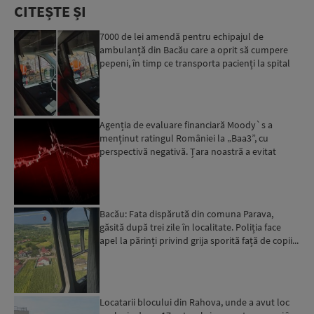
CITEȘTE ȘI
7000 de lei amendă pentru echipajul de
ambulanță din Bacău care a oprit să cumpere
pepeni, în timp ce transporta pacienți la spital
Agenția de evaluare financiară Moody`s a
menținut ratingul României la „Baa3”, cu
perspectivă negativă. Țara noastră a evitat
momentan retrogradarea...
Bacău: Fata dispărută din comuna Parava,
găsită după trei zile în localitate. Poliția face
apel la părinți privind grija sporită față de copii...
Locatarii blocului din Rahova, unde a avut loc