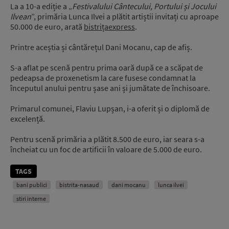
La a 10-a ediție a „
Festivalului Cântecului, Portului și Jocului
Ilvean
”, primăria Lunca Ilvei a plătit artiștii invitați cu aproape
50.000 de euro, arată
bistrițaexpress
.
Printre aceștia și cântărețul Dani Mocanu, cap de afiș.
S-a aflat pe scenă pentru prima oară după ce a scăpat de
pedeapsa de proxenetism la care fusese condamnat la
începutul anului pentru șase ani și jumătate de închisoare.
Primarul comunei, Flaviu Lupșan, i-a oferit și o diplomă de
excelență.
Pentru scenă primăria a plătit 8.500 de euro, iar seara s-a
încheiat cu un foc de artificii în valoare de 5.000 de euro.
TAGS
bani publici
bistrita-nasaud
dani mocanu
lunca ilvei
stiri interne