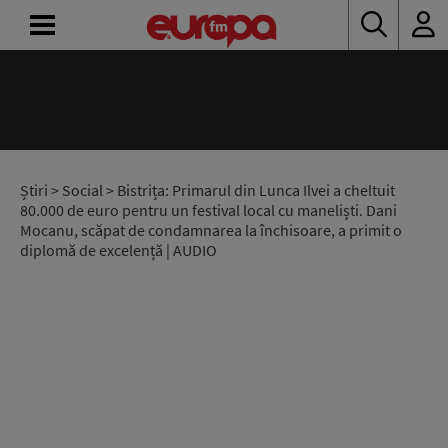
ACASĂ
ȘTIRI
RADIO
Știri
>
Social
> Bistrița: Primarul din Lunca Ilvei a cheltuit
80.000 de euro pentru un festival local cu maneliști. Dani
Mocanu, scăpat de condamnarea la închisoare, a primit o
CONCURSURI
diplomă de excelență | AUDIO
PODCAST
ASCULTĂ
LIVE