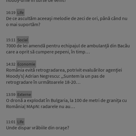
16:19
Life
De ce ascultăm aceeași melodie de zeci de ori, până când nu
o mai suportăm?
15:11
Social
7000 de lei amendă pentru echipajul de ambulanță din Bacău
care a oprit să cumpere pepeni, în timp…
14:32
Economie
România evită retrogradarea, potrivit evaluărilor agenției
Moody’s| Adrian Negrescu: ,,Suntem la un pas de
retrogradare în următoarele 18-20…
13:59
Externe
O dronă a explodat în Bulgaria, la 100 de metri de granița cu
România| MApN: radarele nu au…
11:01
Life
Unde dispar vrăbiile din orașe?