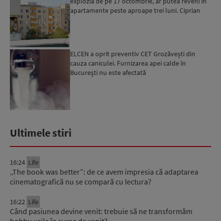
explozia de pe 17 octombrie, ar putea reveni în
apartamente peste aproape trei luni. Ciprian
Ciucu: Vor...
ELCEN a oprit preventiv CET Grozăvești din
cauza caniculei. Furnizarea apei calde în
Bucureşti nu este afectată
Ultimele stiri
16:24
Life
„The book was better”: de ce avem impresia că adaptarea
cinematografică nu se compară cu lectura?
16:22
Life
Când pasiunea devine venit: trebuie să ne transformăm
hobby-urile în surse de venit?