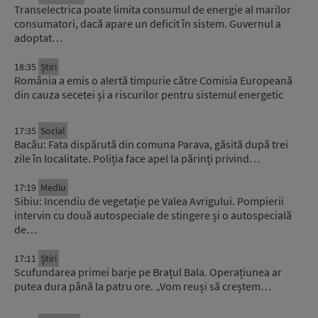
Transelectrica poate limita consumul de energie al marilor
consumatori, dacă apare un deficit în sistem. Guvernul a
adoptat…
18:35
Știri
România a emis o alertă timpurie către Comisia Europeană
din cauza secetei și a riscurilor pentru sistemul energetic
17:35
Social
Bacău: Fata dispărută din comuna Parava, găsită după trei
zile în localitate. Poliția face apel la părinți privind…
17:19
Mediu
Sibiu: Incendiu de vegetație pe Valea Avrigului. Pompierii
intervin cu două autospeciale de stingere și o autospecială
de…
17:11
Știri
Scufundarea primei barje pe Brațul Bala. Operațiunea ar
putea dura până la patru ore. „Vom reuși să creștem…