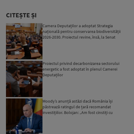
CITEȘTE ȘI
Camera Deputaților a adoptat Strategia
națională pentru conservarea biodiversității
2026-2030. Proiectul revine, însă, la Senat
pentru modificări...
Proiectul privind decarbonizarea sectorului
energetic a fost adoptat în plenul Camerei
Deputaților
Moody’s anunță astăzi dacă România își
păstrează ratingul de țară recomandat
investițiilor. Bolojan: „Am fost cinstiți cu
românii. Am muncit din greu”...