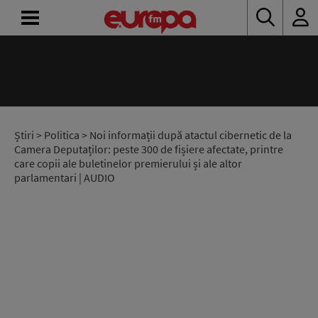
ACASĂ
ȘTIRI
RADIO
Știri
>
Politica
> Noi informații după atactul cibernetic de la
Camera Deputaților: peste 300 de fișiere afectate, printre
care copii ale buletinelor premierului și ale altor
CONCURSURI
parlamentari | AUDIO
PODCAST
ASCULTĂ
LIVE