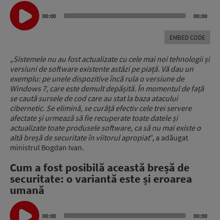
Audio
Player
00:00
00:00
EMBED CODE
„Sistemele nu au fost actualizate cu cele mai noi tehnologii și
versiuni de software existente astăzi pe piață. Vă dau un
exemplu: pe unele dispozitive încă rula o versiune de
Windows 7, care este demult depășită. În momentul de față
se caută sursele de cod care au stat la baza atacului
cibernetic. Se elimină, se curăță efectiv cele trei servere
afectate și urmează să fie recuperate toate datele și
actualizate toate produsele software, ca să nu mai existe o
altă breșă de securitate în viitorul apropiat
”, a adăugat
ministrul Bogdan Ivan.
Cum a fost posibilă această breșă de
securitate: o variantă este și eroarea
umană
Audio
Player
00:00
00:00