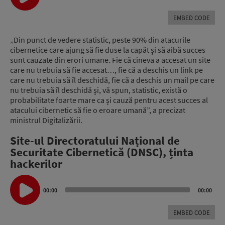
EMBED CODE
„Din punct de vedere statistic, peste 90% din atacurile
cibernetice care ajung să fie duse la capăt și să aibă succes
sunt cauzate din erori umane. Fie că cineva a accesat un site
care nu trebuia să fie accesat…, fie că a deschis un link pe
care nu trebuia să îl deschidă, fie că a deschis un mail pe care
nu trebuia să îl deschidă și, vă spun, statistic, există o
probabilitate foarte mare ca și cauză pentru acest succes al
atacului cibernetic să fie o eroare umană”, a precizat
ministrul Digitalizării.
Site-ul Directoratului Național de
Securitate Cibernetică (DNSC), ținta
hackerilor
Audio
Player
00:00
00:00
EMBED CODE