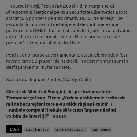
„În cursul nopții, între ora 01:00 și 7 dimineața site-ul
Directoratului Național pentru Securitate Cibernetică a fost
atacat cu o pondere de aproximativ 18.000 de accesări pe
secundă. în momentul de față, efectele sunt unele nule
pentru site-ul DNSC. Nu au fost copiate fișiere, nu a fost adus
într-o stare nefuncțională site-ul. El funcționează și este
protejat”, a comunicat ministrul Ivan.
Potrivit unor surse guvernamentale, atacul cibernetic a fost
revendicat de 3 grupări de hackerii. În acest moment sunt în
desfășurare mai multe anchete.
Sursa foto: Inquam Photos / George Calin
Citește și:
Ministrul Energiei, despre fuziunea între
Termoenergetica și Elcen: „Vedem problemele zecilor de
mii de bucureșteni care n-au căldură și apă caldă” /
„Ambele companii trebuie să lucreze împreună când
vorbim de investiții” | AUDIO
TAGS
atac cibernetic
camera deputatilor
stiri interne