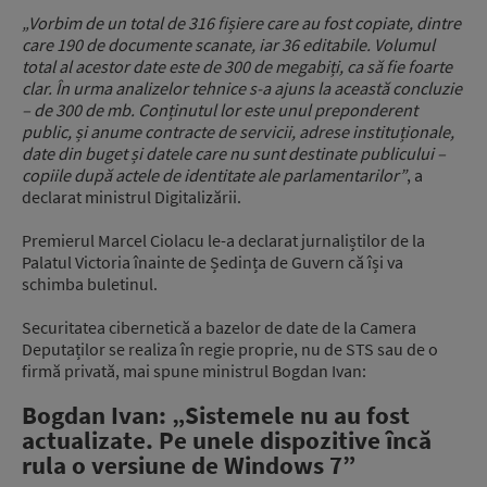
„Vorbim de un total de 316 fișiere care au fost copiate, dintre
care 190 de documente scanate, iar 36 editabile. Volumul
total al acestor date este de 300 de megabiți, ca să fie foarte
clar. În urma analizelor tehnice s-a ajuns la această concluzie
– de 300 de mb. Conținutul lor este unul preponderent
public, și anume contracte de servicii, adrese instituționale,
date din buget și datele care nu sunt destinate publicului –
copiile după actele de identitate ale parlamentarilor”
, a
declarat ministrul Digitalizării.
Premierul Marcel Ciolacu le-a declarat jurnaliștilor de la
Palatul Victoria înainte de Ședința de Guvern că își va
schimba buletinul.
Securitatea cibernetică a bazelor de date de la Camera
Deputaților se realiza în regie proprie, nu de STS sau de o
firmă privată, mai spune ministrul Bogdan Ivan:
Bogdan Ivan: „Sistemele nu au fost
actualizate. Pe unele dispozitive încă
rula o versiune de Windows 7”