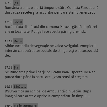
18:35
Știri
România a emis o alertă timpurie către Comisia Europeană
din cauza secetei și a riscurilor pentru sistemul energetic
17:35
Social
Bacău: Fata dispărută din comuna Parava, găsită după trei
zile în localitate. Poliția face apel la părinți privind…
17:19
Mediu
Sibiu: Incendiu de vegetație pe Valea Avrigului. Pompierii
intervin cu două autospeciale de stingere și o autospecială
de…
17:11
Știri
Scufundarea primei barje pe Brațul Bala. Operațiunea ar
putea dura până la patru ore. „Vom reuși să creștem…
16:54
Sănătate
DSU verifică un echipaj de Ambulanță din Bacău, după
imagini care arată o oprire la cumpărături în timpul…
16:40
Știrile Europa FM