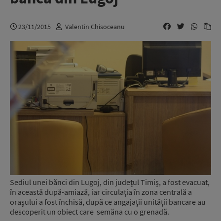
23/11/2015
Valentin Chisoceanu
Sediul unei bănci din Lugoj, din județul Timiș, a fost evacuat,
în această după-amiază, iar circulația în zona centrală a
orașului a fost închisă, după ce angajații unității bancare au
descoperit un obiect care semăna cu o grenadă.