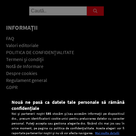
INFORMAŢII
FAQ
Valori editoriale
POLITICA DE CONFIDENŢIALITATE
Termeni şi condiţii
Notă de Informare
Despre cookies
Regulament general
GDPR
Contact
Nouă ne pasă ca datele tale personale să rămână
Descarcă gratuit aplicaţia Europa FM pentru smartphone:
confidențiale
Noi și partenerii noștri
585
stocăm și/sau accesăm informații pe dispozitivul
dvs., precum identificatorii cookie unici pentru prelucrarea datelor cu caracter
personal. Puteți accepta sau gestiona alegerile dvs. făcând clic mai jos sau în
orice moment, pe pagina cu politica de confidențialitate. Aceste alegeri vor fi
raportate partenerilor noștri și nu vă vor afecta navigarea.
Mai multe detalii