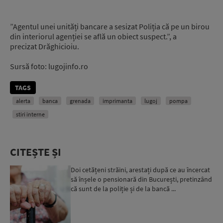
”Agentul unei unități bancare a sesizat Poliția că pe un birou
din interiorul agenției se află un obiect suspect.”, a
precizat Drăghicioiu.
Sursă foto: lugojinfo.ro
TAGS
alerta
banca
grenada
imprimanta
lugoj
pompa
stiri interne
CITEȘTE ȘI
Doi cetățeni străini, arestați după ce au încercat
să înșele o pensionară din București, pretinzând
că sunt de la poliție și de la bancă ...