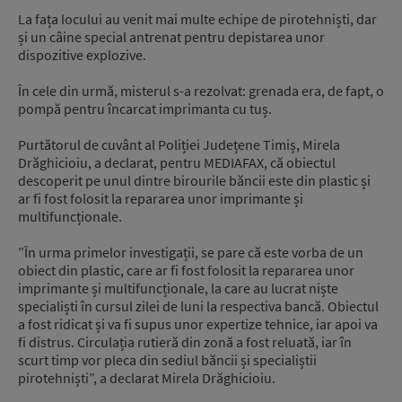
La fața locului au venit mai multe echipe de pirotehniști, dar
și un câine special antrenat pentru depistarea unor
dispozitive explozive.
În cele din urmă, misterul s-a rezolvat: grenada era, de fapt, o
pompă pentru încarcat imprimanta cu tuș.
Purtătorul de cuvânt al Poliției Județene Timiș, Mirela
Drăghicioiu, a declarat, pentru MEDIAFAX, că obiectul
descoperit pe unul dintre birourile băncii este din plastic și
ar fi fost folosit la repararea unor imprimante și
multifuncționale.
”În urma primelor investigații, se pare că este vorba de un
obiect din plastic, care ar fi fost folosit la repararea unor
imprimante și multifuncționale, la care au lucrat niște
specialiști în cursul zilei de luni la respectiva bancă. Obiectul
a fost ridicat și va fi supus unor expertize tehnice, iar apoi va
fi distrus. Circulația rutieră din zonă a fost reluată, iar în
scurt timp vor pleca din sediul băncii și specialiștii
pirotehniști”, a declarat Mirela Drăghicioiu.