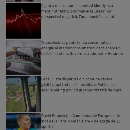
Agenția de evaluare financiară Moody`s a
menținut ratingul României la „Baa3”, cu
perspectivă negativă. Țara noastră a evitat
momentan retrogradarea...
Transelectrica poate limita consumul de
energie al marilor consumatori, dacă apare un
deficit în sistem. Guvernul a adoptat o Hotărâre
în acest sens...
Bacău: Fata dispărută din comuna Parava,
găsită după trei zile în localitate. Poliția face
apel la părinți privind grija sporită față de copii...
David Popovici, la Campionatele Europene de
înot de la Paris. România are o delegație de 11
sportivi