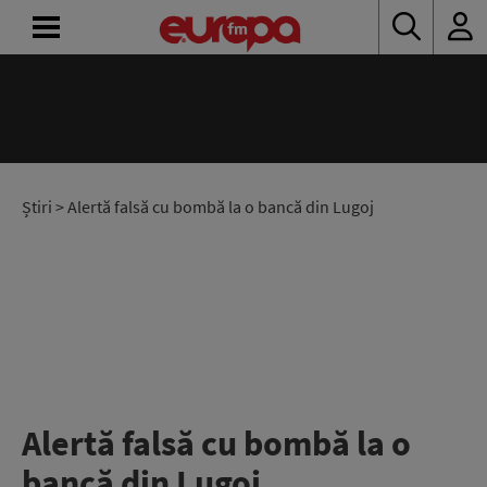
ACASĂ
ȘTIRI
RADIO
Știri
> Alertă falsă cu bombă la o bancă din Lugoj
CONCURSURI
PODCAST
ASCULTĂ
LIVE
Alertă falsă cu bombă la o
bancă din Lugoj