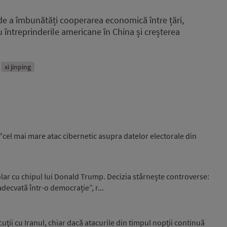
de a îmbunătăți cooperarea economică între țări,
u întreprinderile americane în China și creșterea
xi jinping
el mai mare atac cibernetic asupra datelor electorale din
ar cu chipul lui Donald Trump. Decizia stârnește controverse:
ecvată într-o democrație”, r...
ii cu Iranul, chiar dacă atacurile din timpul nopţii continuă