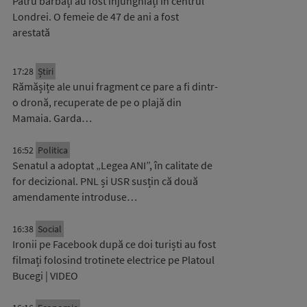
Patru bărbați au fost înjunghiați în centrul
Londrei. O femeie de 47 de ani a fost
arestată
17:28
Știri
Rămășițe ale unui fragment ce pare a fi dintr-
o dronă, recuperate de pe o plajă din
Mamaia. Garda…
16:52
Politica
Senatul a adoptat „Legea ANI”, în calitate de
for decizional. PNL și USR susțin că două
amendamente introduse…
16:38
Social
Ironii pe Facebook după ce doi turiști au fost
filmați folosind trotinete electrice pe Platoul
Bucegi | VIDEO