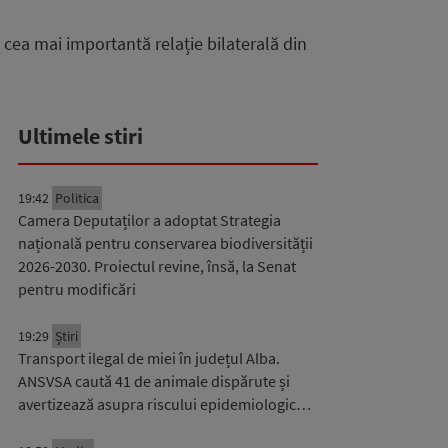
 cea mai importantă relație bilaterală din
Ultimele stiri
19:42
Politica
Camera Deputaților a adoptat Strategia
națională pentru conservarea biodiversității
2026-2030. Proiectul revine, însă, la Senat
pentru modificări
19:29
Știri
Transport ilegal de miei în județul Alba.
ANSVSA caută 41 de animale dispărute și
avertizează asupra riscului epidemiologic…