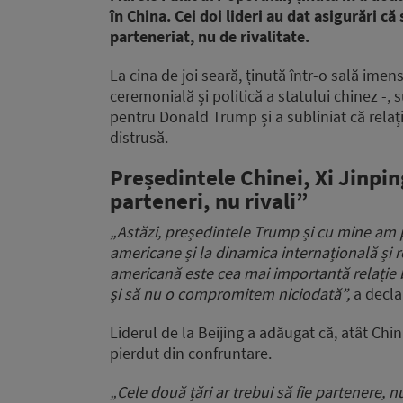
în China. Cei doi lideri au dat asigurări că
parteneriat, nu de rivalitate.
La cina de joi seară, ținută într-o sală imen
ceremonială şi politică a statului chinez -, 
pentru Donald Trump și a subliniat că relaț
distrusă.
Președintele Chinei, Xi Jinping
parteneri, nu rivali”
„Astăzi, președintele Trump și cu mine am pu
americane și la dinamica internațională și 
americană este cea mai importantă relație 
și să nu o compromitem niciodată”,
a declar
Liderul de la Beijing a adăugat că, atât Chin
pierdut din confruntare.
„Cele două țări ar trebui să fie partenere, nu