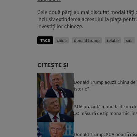
Cele două părți au mai discutat modalități 
inclusiv extinderea accesului la piață pentr
investițiilor chineze.
TAGS
china
donald trump
relatie
sua
CITEȘTE ȘI
Donald Trump acuză China de "c
istorie"
SUA prezintă moneda de un dol
„O măsură de tip monarhic, inad
Donald Trump: SUA poartă discuţ