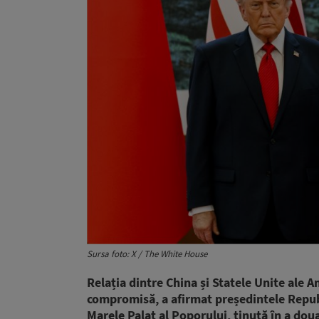
Sursa foto: X / The White House
Relația dintre China și Statele Unite ale 
compromisă, a afirmat președintele Republi
Marele Palat al Poporului, ținută în a do