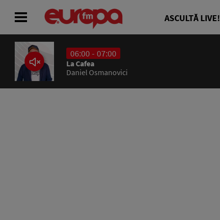
ASCULTĂ LIVE!
06:00 - 07:00
ACASĂ
La Cafea
Daniel Osmanovici
ȘTIRI
RADIO
CONCURSURI
PODCAST
ASCULTĂ LIVE