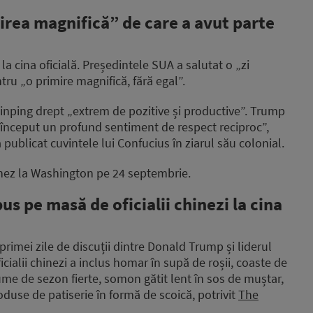
rea magnifică” de care a avut parte
la cina oficială. Președintele SUA a salutat o „zi
ntru „o primire magnifică, fără egal”.
i Jinping drept „extrem de pozitive și productive”. Trump
 început un profund sentiment de respect reciproc”,
ublicat cuvintele lui Confucius în ziarul său colonial.
chinez la Washington pe 24 septembrie.
us pe masă de oficialii chinezi la cina
 primei zile de discuții dintre Donald Trump și liderul
cialii chinezi a inclus homar în supă de roșii, coaste de
legume de sezon fierte, somon gătit lent în sos de muștar,
produse de patiserie în formă de scoică, potrivit
The