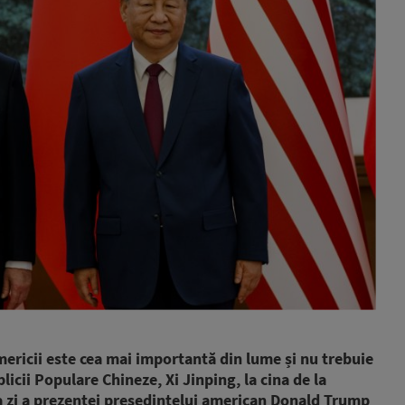
Americii este cea mai importantă din lume și nu trebuie
cii Populare Chineze, Xi Jinping, la cina de la
ua zi a prezenței președintelui american Donald Trump