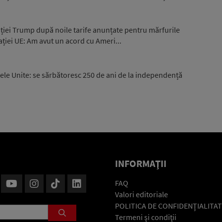
ației Trump după noile tarife anunțate pentru mărfurile
iei UE: Am avut un acord cu Ameri...
le Unite: se sărbătoresc 250 de ani de la independență
INFORMAŢII
FAQ
Valori editoriale
POLITICA DE CONFIDENŢIALITAT
Termeni şi condiţii