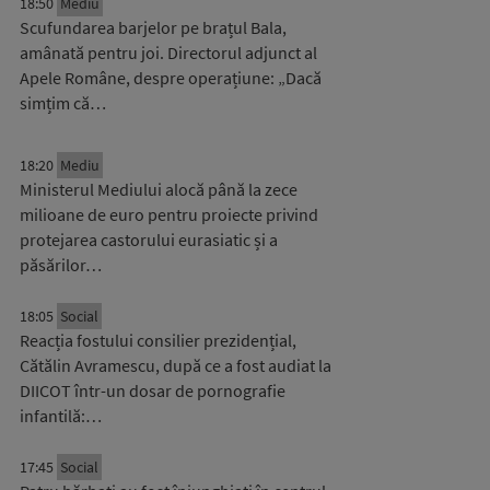
18:50
Mediu
Scufundarea barjelor pe brațul Bala,
amânată pentru joi. Directorul adjunct al
Apele Române, despre operațiune: „Dacă
simțim că…
18:20
Mediu
Ministerul Mediului alocă până la zece
milioane de euro pentru proiecte privind
protejarea castorului eurasiatic și a
păsărilor…
18:05
Social
Reacția fostului consilier prezidențial,
Cătălin Avramescu, după ce a fost audiat la
DIICOT într-un dosar de pornografie
infantilă:…
17:45
Social