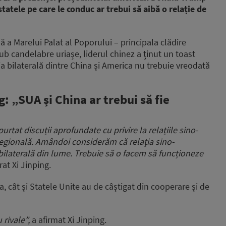
 statele pe care le conduc ar trebui să aibă o relație de
să a Marelui Palat al Poporului – principala clădire
sub candelabre uriașe, liderul chinez a ținut un toast
ia bilaterală dintre China și America nu trebuie vreodată
: „SUA și China ar trebui să fie
rtat discuții aprofundate cu privire la relațiile sino-
regională. Amândoi considerăm că relația sino-
bilaterală din lume. Trebuie să o facem să funcționeze
at Xi Jinping.
a, cât și Statele Unite au de câștigat din cooperare și de
 rivale”,
a afirmat Xi Jinping.