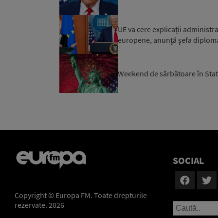
UE va cere explicații administr
europene, anunță șefa diplomaț
Weekend de sărbătoare în State
SOCIAL
Copyright © Europa FM. Toate drepturile
rezervate. 2026