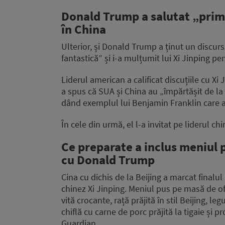
Donald Trump a salutat „primi
în China
Ulterior, și Donald Trump a ținut un discurs 
fantastică” și i-a mulțumit lui Xi Jinping pe
Liderul american a calificat discuțiile cu X
a spus că SUA și China au „împărtășit de la
dând exemplul lui Benjamin Franklin care a p
În cele din urmă, el l-a invitat pe liderul 
Ce preparate a inclus meniul p
cu Donald Trump
Cina cu dichis de la Beijing a marcat finalul
chinez Xi Jinping. Meniul pus pe masă de ofi
vită crocante, rață prăjită în stil Beijing, 
chiflă cu carne de porc prăjită la tigaie și 
Guardian.