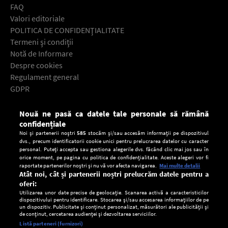
FAQ
Valori editoriale
POLITICA DE CONFIDENŢIALITATE
Termeni şi condiţii
Notă de Informare
Despre cookies
Regulament general
GDPR
Contact
Nouă ne pasă ca datele tale personale să rămână
Descarcă gratuit aplicaţia Europa FM pentru smartphone:
confidențiale
Noi și partenerii noștri
585
stocăm și/sau accesăm informații pe dispozitivul
dvs., precum identificatorii cookie unici pentru prelucrarea datelor cu caracter
personal. Puteți accepta sau gestiona alegerile dvs. făcând clic mai jos sau în
orice moment, pe pagina cu politica de confidențialitate. Aceste alegeri vor fi
raportate partenerilor noștri și nu vă vor afecta navigarea.
Mai multe detalii
Atât noi, cât și partenerii noștri prelucrăm datele pentru a
oferi:
Utilizarea unor date precise de geolocație. Scanarea activă a caracteristicilor
dispozitivului pentru identificare. Stocarea și/sau accesarea informațiilor de pe
un dispozitiv. Publicitate și conținut personalizat, măsurători ale publicității și
de conținut, cercetarea audienței și dezvoltarea serviciilor.
Setări:
Listă parteneri (furnizori)