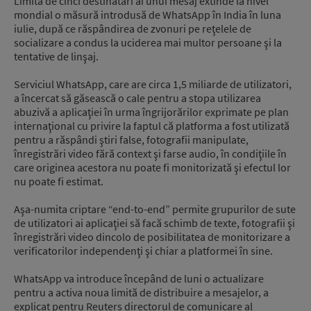
Limita de cinci destinatari ai unui mesaj extinde la nivel
mondial o măsură introdusă de WhatsApp în India în luna
iulie, după ce răspândirea de zvonuri pe reţelele de
socializare a condus la uciderea mai multor persoane şi la
tentative de linşaj.
Serviciul WhatsApp, care are circa 1,5 miliarde de utilizatori,
a încercat să găsească o cale pentru a stopa utilizarea
abuzivă a aplicaţiei în urma îngrijorărilor exprimate pe plan
internaţional cu privire la faptul că platforma a fost utilizată
pentru a răspândi ştiri false, fotografii manipulate,
înregistrări video fără context şi farse audio, în condiţiile în
care originea acestora nu poate fi monitorizată şi efectul lor
nu poate fi estimat.
Aşa-numita criptare “end-to-end” permite grupurilor de sute
de utilizatori ai aplicaţiei să facă schimb de texte, fotografii şi
înregistrări video dincolo de posibilitatea de monitorizare a
verificatorilor independenţi şi chiar a platformei în sine.
WhatsApp va introduce începând de luni o actualizare
pentru a activa noua limită de distribuire a mesajelor, a
explicat pentru Reuters directorul de comunicare al