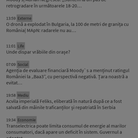
retrogradare în următoarele 18-20…
13:59
Externe
O dronă a explodat în Bulgaria, la 100 de metri de granița cu
România| MApN: radarele nu au…
11:01
Life
Unde dispar vrăbiile din orașe?
07:09
Social
Agenția de evaluare financiară Moody`s a menținut ratingul
României la „Baa3”, cu perspectivă negativă. Țara noastră a
evitat…
19:58
Mediu
Acvila imperială Feliks, eliberată în natură după ce a fost
salvată din mâinile traficanților și repatriată în Serbia
19:34
Economie
Transelectrica poate limita consumul de energie al marilor
consumatori, dacă apare un deficit în sistem. Guvernul a
adoptat…