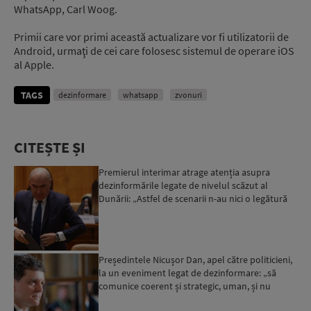
WhatsApp, Carl Woog.
Primii care vor primi această actualizare vor fi utilizatorii de
Android, urmaţi de cei care folosesc sistemul de operare iOS
al Apple.
TAGS
dezinformare
whatsapp
zvonuri
CITEȘTE ȘI
Premierul interimar atrage atenția asupra
dezinformările legate de nivelul scăzut al
Dunării: „Astfel de scenarii n-au nici o legătură
cu realitatea”...
Președintele Nicușor Dan, apel către politicieni,
la un eveniment legat de dezinformare: „să
comunice coerent și strategic, uman, și nu
propagandistic...