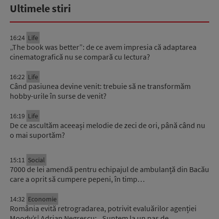
Ultimele stiri
16:24
Life
„The book was better”: de ce avem impresia că adaptarea
cinematografică nu se compară cu lectura?
16:22
Life
Când pasiunea devine venit: trebuie să ne transformăm
hobby-urile în surse de venit?
16:19
Life
De ce ascultăm aceeași melodie de zeci de ori, până când nu
o mai suportăm?
15:11
Social
7000 de lei amendă pentru echipajul de ambulanță din Bacău
care a oprit să cumpere pepeni, în timp…
14:32
Economie
România evită retrogradarea, potrivit evaluărilor agenției
Moody’s| Adrian Negrescu: ,,Suntem la un pas de