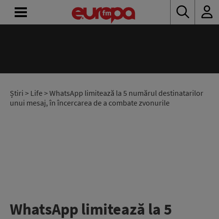
ACASĂ
ȘTIRI
RADIO
Știri
>
Life
> WhatsApp limitează la 5 numărul destinatarilor
unui mesaj, în încercarea de a combate zvonurile
CONCURSURI
PODCAST
ASCULTĂ
LIVE
WhatsApp limitează la 5