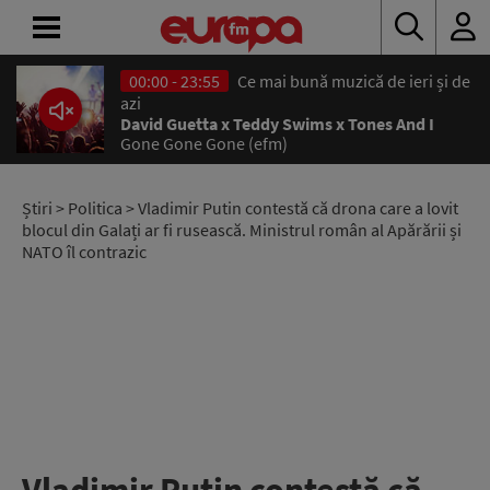
00:00 - 23:55
Ce mai bună muzică de ieri și de
ACASĂ
azi
David Guetta x Teddy Swims x Tones And I
Gone Gone Gone (efm)
ȘTIRI
RADIO
Știri
>
Politica
> Vladimir Putin contestă că drona care a lovit
blocul din Galați ar fi rusească. Ministrul român al Apărării și
NATO îl contrazic
CONCURSURI
PODCAST
ASCULTĂ
LIVE