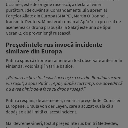
Ucrainei, este de origine rusească, a declarat vineri
purtătorul de cuvânt al Comandamentului Suprem al
Forţelor Aliate din Europa (SHAPE), Martin O’Donnell,
transmite Reuters. Ministerul român al Apărării a precizat de
asemenea că drona prăbuşită la Galaţi este una de tipul
Geran-2, de provenienţă rusească.
Președintele rus invocă incidente
similare din Europa
Putin a spus că drone ucrainene au fost observate anterior în
Finlanda, Polonia și în țările baltice.
„Prima reacție a fost exact aceeași ca cea din România acum:
vin rușii”
, a spus Putin
. „Apoi, după scurt timp, s-a dovedit că
nu avea nimic de-a face cu drone rusești.”
Putin a respins, de asemenea, remarca președintei Comisiei
Europene, Ursula von der Leyen, care a acuzat Rusia că a
depășit o altă limită cu acest incident.
Mai devreme vineri, fostul preşedinte rus Dmitri Medvedev,