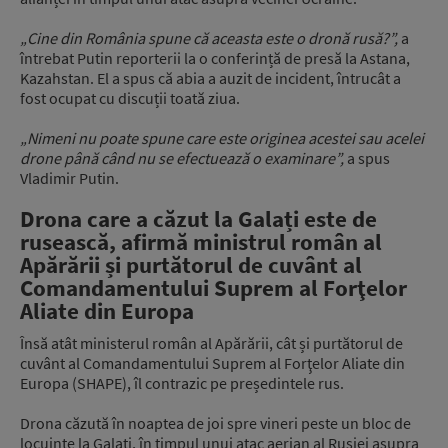
„Cine din România spune că aceasta este o dronă rusă?”,
a
întrebat Putin reporterii la o conferință de presă la Astana,
Kazahstan. El a spus că abia a auzit de incident, întrucât a
fost ocupat cu discuții toată ziua.
„Nimeni nu poate spune care este originea acestei sau acelei
drone până când nu se efectuează o examinare”,
a spus
Vladimir Putin.
Drona care a căzut la Galați este de
rusească, afirmă ministrul român al
Apărării și purtătorul de cuvânt al
Comandamentului Suprem al Forţelor
Aliate din Europa
Însă atât ministerul român al Apărării, cât și purtătorul de
cuvânt al Comandamentului Suprem al Forţelor Aliate din
Europa (SHAPE), îl contrazic pe președintele rus.
Drona căzută în noaptea de joi spre vineri peste un bloc de
locuinţe la Galaţi, în timpul unui atac aerian al Rusiei asupra