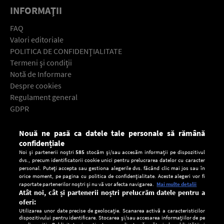
INFORMAŢII
FAQ
Valori editoriale
POLITICA DE CONFIDENŢIALITATE
Termeni şi condiţii
Notă de Informare
Despre cookies
Regulament general
GDPR
Contact
Nouă ne pasă ca datele tale personale să rămână
Descarcă gratuit aplicaţia Europa FM pentru smartphone:
confidențiale
Noi și partenerii noștri
585
stocăm și/sau accesăm informații pe dispozitivul
dvs., precum identificatorii cookie unici pentru prelucrarea datelor cu caracter
personal. Puteți accepta sau gestiona alegerile dvs. făcând clic mai jos sau în
orice moment, pe pagina cu politica de confidențialitate. Aceste alegeri vor fi
raportate partenerilor noștri și nu vă vor afecta navigarea.
Mai multe detalii
Atât noi, cât și partenerii noștri prelucrăm datele pentru a
oferi:
Utilizarea unor date precise de geolocație. Scanarea activă a caracteristicilor
dispozitivului pentru identificare. Stocarea și/sau accesarea informațiilor de pe