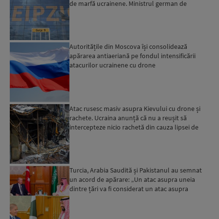
de marfă ucrainene. Ministrul german de
Interne: „Avem d...
Autoritățile din Moscova își consolidează
apărarea antiaeriană pe fondul intensificării
atacurilor ucrainene cu drone
Atac rusesc masiv asupra Kievului cu drone și
rachete. Ucraina anunță că nu a reușit să
intercepteze nicio rachetă din cauza lipsei de
interceptoare P...
Turcia, Arabia Saudită și Pakistanul au semnat
un acord de apărare: „Un atac asupra uneia
dintre țări va fi considerat un atac asupra
tuturor”...