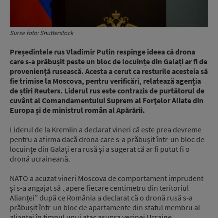
Sursa foto: Shutterstock
Președintele rus Vladimir Putin respinge ideea că drona
care s-a prăbușit peste un bloc de locuințe din Galați ar fi de
proveniență rusească. Acesta a cerut ca resturile acesteia să
fie trimise la Moscova, pentru verificări, relatează agenția
de știri Reuters. Liderul rus este contrazis de purtătorul de
cuvânt al Comandamentului Suprem al Forţelor Aliate din
Europa și de ministrul român al Apărării.
Liderul de la Kremlin a declarat vineri că este prea devreme
pentru a afirma dacă drona care s-a prăbușit într-un bloc de
locuințe din Galați era rusă și a sugerat că ar fi putut fi o
dronă ucraineană.
NATO a acuzat vineri Moscova de comportament imprudent
și s-a angajat să „apere fiecare centimetru din teritoriul
Alianței” după ce România a declarat că o dronă rusă s-a
prăbușit într-un bloc de apartamente din statul membru al
alianței în timpul unui atac asupra vecinei Ucraine.