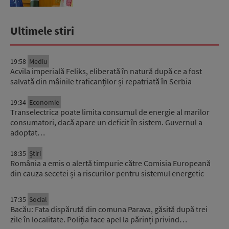
Ultimele stiri
19:58
Mediu
Acvila imperială Feliks, eliberată în natură după ce a fost
salvată din mâinile traficanților și repatriată în Serbia
19:34
Economie
Transelectrica poate limita consumul de energie al marilor
consumatori, dacă apare un deficit în sistem. Guvernul a
adoptat…
18:35
Știri
România a emis o alertă timpurie către Comisia Europeană
din cauza secetei și a riscurilor pentru sistemul energetic
17:35
Social
Bacău: Fata dispărută din comuna Parava, găsită după trei
zile în localitate. Poliția face apel la părinți privind…