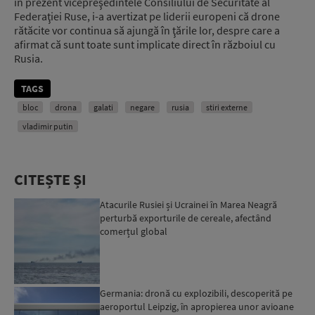
în prezent vicepreşedintele Consiliului de Securitate al
Federaţiei Ruse, i-a avertizat pe liderii europeni că drone
rătăcite vor continua să ajungă în ţările lor, despre care a
afirmat că sunt toate sunt implicate direct în războiul cu
Rusia.
TAGS
bloc
drona
galati
negare
rusia
stiri externe
vladimir putin
CITEȘTE ȘI
Atacurile Rusiei și Ucrainei în Marea Neagră
perturbă exporturile de cereale, afectând
comerțul global
Germania: dronă cu explozibili, descoperită pe
aeroportul Leipzig, în apropierea unor avioane