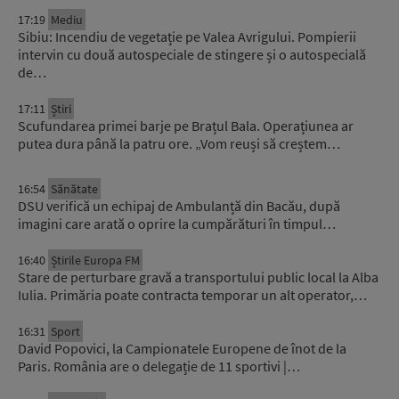
17:19
Mediu
Sibiu: Incendiu de vegetație pe Valea Avrigului. Pompierii
intervin cu două autospeciale de stingere și o autospecială
de…
17:11
Știri
Scufundarea primei barje pe Brațul Bala. Operațiunea ar
putea dura până la patru ore. „Vom reuși să creștem…
16:54
Sănătate
DSU verifică un echipaj de Ambulanță din Bacău, după
imagini care arată o oprire la cumpărături în timpul…
16:40
Știrile Europa FM
Stare de perturbare gravă a transportului public local la Alba
Iulia. Primăria poate contracta temporar un alt operator,…
16:31
Sport
David Popovici, la Campionatele Europene de înot de la
Paris. România are o delegație de 11 sportivi |…