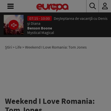
07:15 - 10:00
Deșteptarea de vacanță cu Denis
ACASĂ
și Diana
Benson Boone
Mystical Magical
ȘTIRI
RADIO
Știri
>
Life
> Weekend I Love Romania: Tom Jones
CONCURSURI
PODCAST
ASCULTĂ
LIVE
Weekend I Love Romania:
Tom Jones