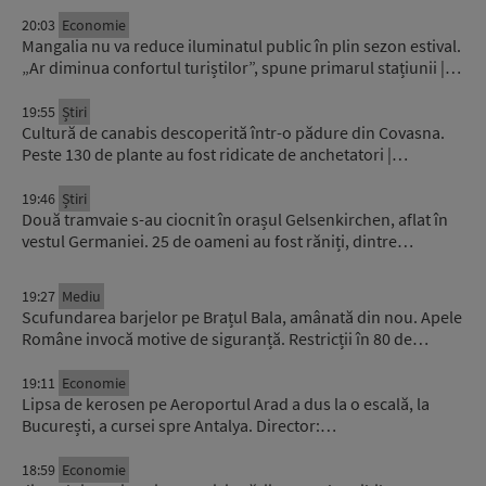
20:03
Economie
Mangalia nu va reduce iluminatul public în plin sezon estival.
„Ar diminua confortul turiștilor”, spune primarul stațiunii |…
19:55
Știri
Cultură de canabis descoperită într-o pădure din Covasna.
Peste 130 de plante au fost ridicate de anchetatori |…
19:46
Știri
Două tramvaie s-au ciocnit în orașul Gelsenkirchen, aflat în
vestul Germaniei. 25 de oameni au fost răniți, dintre…
19:27
Mediu
Scufundarea barjelor pe Brațul Bala, amânată din nou. Apele
Române invocă motive de siguranță. Restricții în 80 de…
19:11
Economie
Lipsa de kerosen pe Aeroportul Arad a dus la o escală, la
București, a cursei spre Antalya. Director:…
18:59
Economie