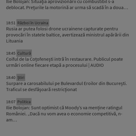
Ilie Bolojan: Situaţia aprovizionării cu combustibil s-a
deblocat. Prețurile la motorină ar urma să scadă în a doua…
18:51
Război în Ucraina
Rusia ar putea folosi drone ucrainene capturate pentru
provocări în statele baltice, avertizează ministrul apărării din
Lituania
18:45
Cultură
Coiful de la Coțofenești intră în restaurare. Publicul poate
urmări online fiecare etapă a procesului | AUDIO
18:40
Știri
Surpare a carosabilului pe Bulevardul Eroilor din București.
Traficul se desfășoară restricționat
18:07
Politica
Ilie Bolojan: Sunt optimist că Moody’s va menține ratingul
României. „Dacă nu vom avea o economie competitivă, n-
am…