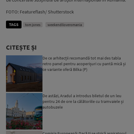
FOTO: Featureflash/ Shutterstock
TAGS
tom jones
weekendiloveromania
CITEȘTE ȘI
De ce arhitecții recomandă tot mai des tabla
retro panel pentru acoperișuri cu pantă mică și
ce variante oferă Bilka (P)
De astăzi, Aradul a introdus biletul de un leu
pentru 24 de ore la călătoriile cu tramvaiele și
autobuzele
Comisia Europeană: Dacă ți se strică aspiratorul