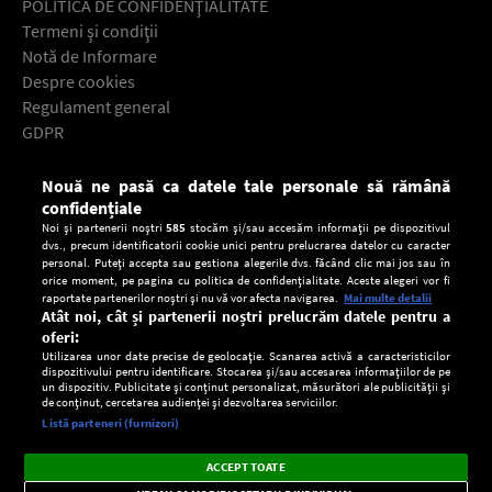
POLITICA DE CONFIDENŢIALITATE
Termeni şi condiţii
Notă de Informare
Despre cookies
Regulament general
GDPR
Contact
Nouă ne pasă ca datele tale personale să rămână
Descarcă gratuit aplicaţia Europa FM pentru smartphone:
confidențiale
Noi și partenerii noștri
585
stocăm și/sau accesăm informații pe dispozitivul
dvs., precum identificatorii cookie unici pentru prelucrarea datelor cu caracter
personal. Puteți accepta sau gestiona alegerile dvs. făcând clic mai jos sau în
orice moment, pe pagina cu politica de confidențialitate. Aceste alegeri vor fi
raportate partenerilor noștri și nu vă vor afecta navigarea.
Mai multe detalii
Atât noi, cât și partenerii noștri prelucrăm datele pentru a
oferi:
Utilizarea unor date precise de geolocație. Scanarea activă a caracteristicilor
dispozitivului pentru identificare. Stocarea și/sau accesarea informațiilor de pe
un dispozitiv. Publicitate și conținut personalizat, măsurători ale publicității și
de conținut, cercetarea audienței și dezvoltarea serviciilor.
Setări:
Listă parteneri (furnizori)
Ascultă Europa FM în aplicație
Dark
×
Instalează
Radio live, podcasturi, știri și alerte
ACCEPT TOATE
Mode
importante.