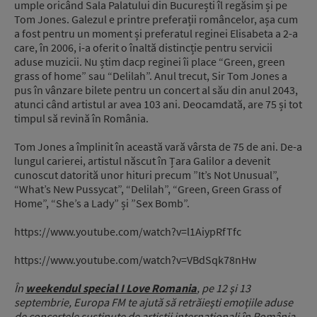
umple oricând Sala Palatului din București îl regăsim și pe
Tom Jones. Galezul e printre preferații româncelor, așa cum
a fost pentru un moment și preferatul reginei Elisabeta a 2-a
care, în 2006, i-a oferit o înaltă distincție pentru servicii
aduse muzicii. Nu știm dacp reginei îi place “Green, green
grass of home” sau “Delilah”. Anul trecut, Sir Tom Jones a
pus în vânzare bilete pentru un concert al său din anul 2043,
atunci când artistul ar avea 103 ani. Deocamdată, are 75 și tot
timpul să revină în România.
Tom Jones a împlinit în această vară vârsta de 75 de ani. De-a
lungul carierei, artistul născut în Țara Galilor a devenit
cunoscut datorită unor hituri precum ”It’s Not Unusual”,
“What’s New Pussycat”, “Delilah”, “Green, Green Grass of
Home”, “She’s a Lady” și ”Sex Bomb”.
https://www.youtube.com/watch?v=l1AiypRfTfc
https://www.youtube.com/watch?v=VBdSqk78nHw
În
weekendul special I Love Romania
, pe 12 şi 13
septembrie, Europa FM te ajută să retrăieşti emoţiile aduse
de concertele susţinute de artiştii internaţionali în România.