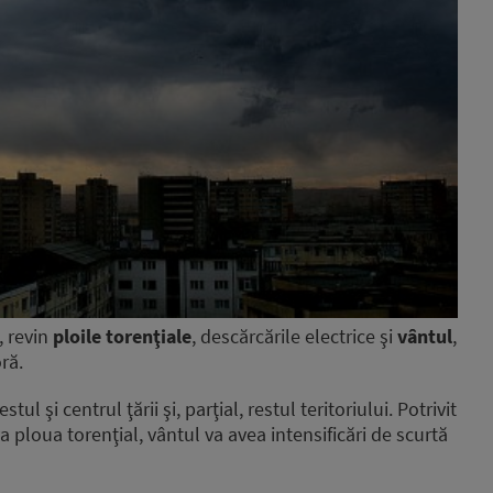
, revin
ploile torenţiale
, descărcările electrice şi
vântul
,
ră.
ul şi centrul ţării şi, parţial, restul teritoriului. Potrivit
 ploua torenţial, vântul va avea intensificări de scurtă