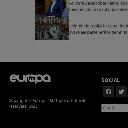
Guvernul a aprobat Planul de Pr
deconectați în cazul unor dezec
Schimb de replici în Senat înai
avere ale partenerilor demnitar
SOCIAL
Copyright © Europa FM. Toate drepturile
rezervate. 2026