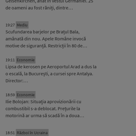
Gelsenkirchen, aflat în vestul Germaniei. 25
de oameni au fost răniți, dintre…
19:27
Mediu
Scufundarea barjelor pe Brațul Bala,
amânată din nou. Apele Române invocă
motive de siguranță. Restricții în 80 de…
19:11
Economie
Lipsa de kerosen pe Aeroportul Arad a dus la
o escală, la București, a cursei spre Antalya.
Director:…
18:59
Economie
Ilie Bolojan: Situaţia aprovizionării cu
combustibil s-a deblocat. Prețurile la
motorină ar urma să scadă în a doua…
18:51
Război în Ucraina