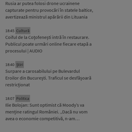
Rusia ar putea folosi drone ucrainene
capturate pentru provocări în statele baltice,
avertizează ministrul apărării din Lituania
18:45
Cultură
Coiful de la Coțofenești intră în restaurare.
Publicul poate urmări online fiecare etapă a
procesului | AUDIO
18:40
Știri
Surpare a carosabilului pe Bulevardul
Eroilor din București. Traficul se desfășoară
restricționat
18:07
Politica
Ilie Bolojan: Sunt optimist că Moody’s va
menține ratingul României. „Dacă nu vom
avea o economie competitivă, n-am…