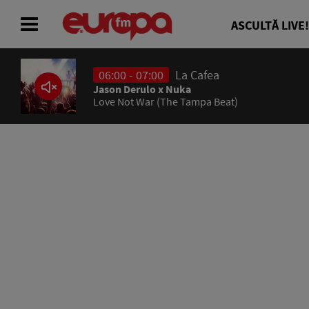
ASCULTĂ LIVE!
06:00 - 07:00
La Cafea
ACASĂ
Jason Derulo x Nuka
Love Not War (The Tampa Beat)
ȘTIRI
RADIO
CONCURSURI
PODCAST
ASCULTĂ LIVE