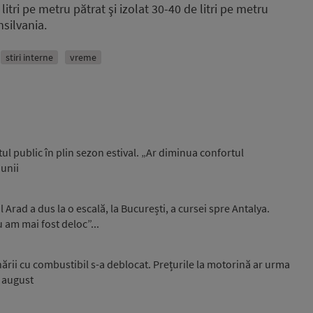
litri pe metru pătrat şi izolat 30-40 de litri pe metru
nsilvania.
stiri interne
vreme
l public în plin sezon estival. „Ar diminua confortul
iunii
Arad a dus la o escală, la București, a cursei spre Antalya.
u am mai fost deloc”...
onării cu combustibil s-a deblocat. Prețurile la motorină ar urma
i august