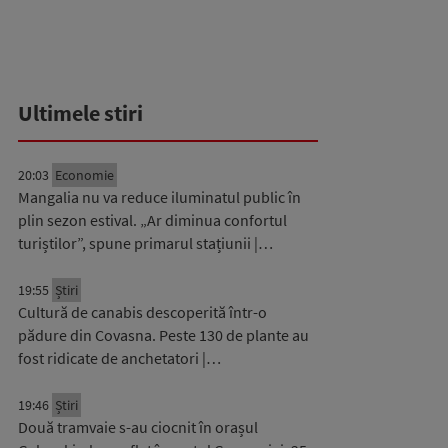
Ultimele stiri
20:03
Economie
Mangalia nu va reduce iluminatul public în
plin sezon estival. „Ar diminua confortul
turiștilor”, spune primarul stațiunii |…
19:55
Știri
Cultură de canabis descoperită într-o
pădure din Covasna. Peste 130 de plante au
fost ridicate de anchetatori |…
19:46
Știri
Două tramvaie s-au ciocnit în orașul