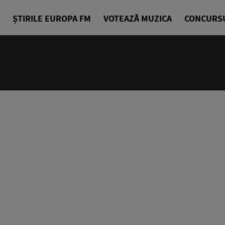
ȘTIRILE EUROPA FM
VOTEAZĂ MUZICA
CONCURS
06:00 - 07
La Cafea
Daniel Osma