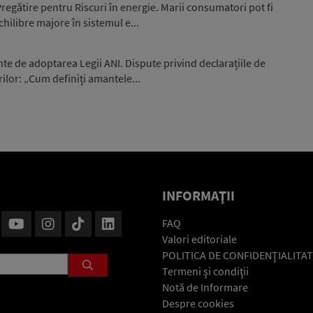
egătire pentru Riscuri în energie. Marii consumatori pot fi
hilibre majore în sistemul e...
nte de adoptarea Legii ANI. Dispute privind declarațiile de
ilor: „Cum definiți amantele...
INFORMAŢII
FAQ
Valori editoriale
POLITICA DE CONFIDENŢIALITAT
Termeni şi condiţii
Notă de Informare
Despre cookies