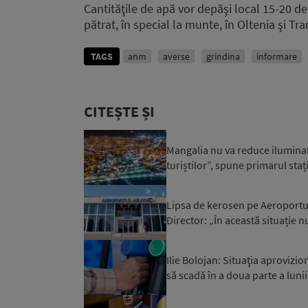
Cantităţile de apă vor depăşi local 15-20 de 
pătrat, în special la munte, în Oltenia şi Tra
TAGS
anm
averse
grindina
informare
CITEȘTE ȘI
Mangalia nu va reduce iluminatu
turiștilor”, spune primarul staț
Lipsa de kerosen pe Aeroportul 
Director: „În această situație n
Ilie Bolojan: Situaţia aprovizi
să scadă în a doua parte a luni