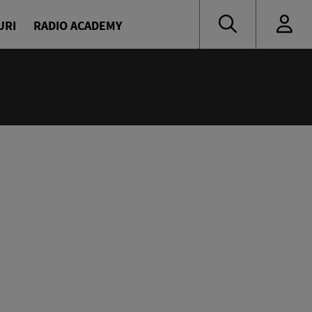
URI
RADIO ACADEMY
:00
novici