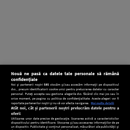
Nouă ne pasă ca datele tale personale să rămână
confidențiale
Noi și partenerii noștri
585
stocăm și/sau accesăm informații pe dispozitivul
dvs., precum identificatorii cookie unici pentru prelucrarea datelor cu caracter
personal. Puteți accepta sau gestiona alegerile dvs. făcând clic mai jos sau în
orice moment, pe pagina cu politica de confidențialitate. Aceste alegeri vor fi
raportate partenerilor noștri și nu vă vor afecta navigarea.
Mai multe detalii
Atât noi, cât și partenerii noștri prelucrăm datele pentru a
oferi:
Utilizarea unor date precise de geolocație. Scanarea activă a caracteristicilor
dispozitivului pentru identificare. Stocarea și/sau accesarea informațiilor de pe
un dispozitiv. Publicitate și conținut personalizat, măsurători ale publicității și