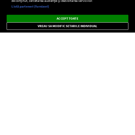
de conținut, cercetarea audienței și dezvoltarea serviciilor.
Setări:
Listă parteneri (furnizori)
Ascultă Europa FM în aplicație
Dark
×
Instalează
Radio live, podcasturi, știri și alerte
ACCEPT TOATE
Mode
importante.
VREAU SA MODIFIC SETARILE INDIVIDUAL
CONFIDENŢIALITATE
Copyright © Europa FM. Toate drepturile rezervate. 2026
SOCIAL