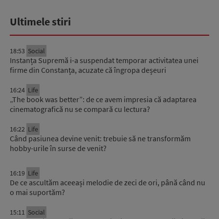
Ultimele stiri
18:53
Social
Instanța Supremă i-a suspendat temporar activitatea unei
firme din Constanța, acuzate că îngropa deșeuri
16:24
Life
„The book was better”: de ce avem impresia că adaptarea
cinematografică nu se compară cu lectura?
16:22
Life
Când pasiunea devine venit: trebuie să ne transformăm
hobby-urile în surse de venit?
16:19
Life
De ce ascultăm aceeași melodie de zeci de ori, până când nu
o mai suportăm?
15:11
Social