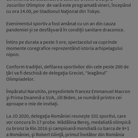
Jocurilor Olimpice de vară este programată vineri, începând
cu ora 14.00, pe Stadionul Naţional din Tokyo.
Evenimentul sportiv a fost amânat cu un an din cauza
pandemiei și se desfășoară în condiții sanitare draconice.
Întins pe durata a peste 3 ore, spectacolul va cuprinde
momente coregrafice reprezentând istoria arhipelagului
nipon.
Conform tradiţiei, defilarea sportivilor din cele peste 200 de
țări va fi deschisă de delegaţia Greciei, “leagănul”
Olimpiadelor.
Împăratul Naruhito, preşedintele francez Emmanuel Macron
şi Prima Doamnă a SUA, Jill Biden, se numără printre cei
aproape o mie de invitați.
La JO 2020, delegaţia României reunește 101 sportivi, care
vor concura în 17 probe. Mădălina Bereş, medaliată olimpică
cu bronz la Rio 2016 şi campioană mondială cu barca de 8+1
a României, şi Robert Glinţă, primul înotător din România