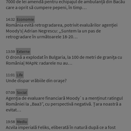
7000 de lei amendă pentru echipajul de ambulanță din Bacău
care a oprit să cumpere pepeni, în timp…
14:32
Economie
România evită retrogradarea, potrivit evaluărilor agenției
Moody’s| Adrian Negrescu: ,,Suntem la un pas de
retrogradare în următoarele 18-20…
13:59
Externe
O dronă a explodat în Bulgaria, la 100 de metri de granița cu
România| MApN: radarele nu au…
11:01
Life
Unde dispar vrăbiile din orașe?
07:09
Social
Agenția de evaluare financiară Moody`s a menținut ratingul
României la „Baa3”, cu perspectivă negativă. Țara noastră a
evitat…
19:58
Mediu
Acvila imperială Feliks, eliberată în natură după ce a fost