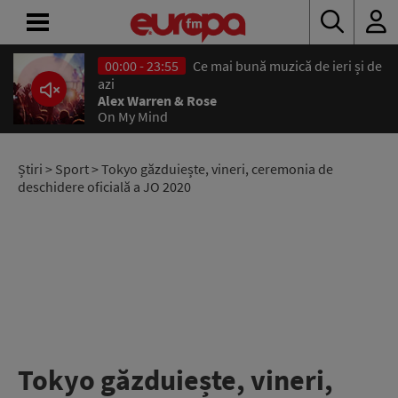
00:00 - 23:55
Ce mai bună muzică de ieri și de
ACASĂ
azi
Alex Warren & Rose
On My Mind
ȘTIRI
RADIO
Știri
>
Sport
> Tokyo găzduiește, vineri, ceremonia de
deschidere oficială a JO 2020
CONCURSURI
PODCAST
ASCULTĂ
LIVE
Tokyo găzduiește, vineri,