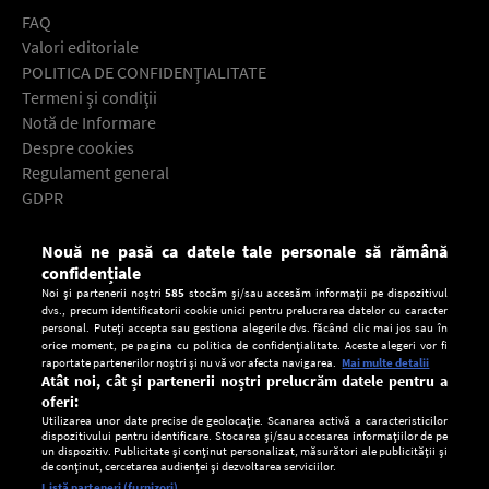
FAQ
Valori editoriale
POLITICA DE CONFIDENŢIALITATE
Termeni şi condiţii
Notă de Informare
Despre cookies
Regulament general
GDPR
Contact
Nouă ne pasă ca datele tale personale să rămână
Descarcă gratuit aplicaţia Europa FM pentru smartphone:
confidențiale
Noi și partenerii noștri
585
stocăm și/sau accesăm informații pe dispozitivul
dvs., precum identificatorii cookie unici pentru prelucrarea datelor cu caracter
personal. Puteți accepta sau gestiona alegerile dvs. făcând clic mai jos sau în
orice moment, pe pagina cu politica de confidențialitate. Aceste alegeri vor fi
raportate partenerilor noștri și nu vă vor afecta navigarea.
Mai multe detalii
Atât noi, cât și partenerii noștri prelucrăm datele pentru a
oferi:
Utilizarea unor date precise de geolocație. Scanarea activă a caracteristicilor
dispozitivului pentru identificare. Stocarea și/sau accesarea informațiilor de pe
un dispozitiv. Publicitate și conținut personalizat, măsurători ale publicității și
de conținut, cercetarea audienței și dezvoltarea serviciilor.
Setări:
Listă parteneri (furnizori)