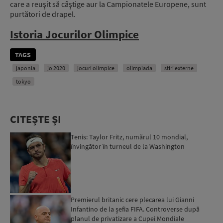
care a reuşit să câştige aur la Campionatele Europene, sunt
purtători de drapel.
Istoria Jocurilor Olimpice
TAGS
japonia
jo 2020
jocuri olimpice
olimpiada
stiri externe
tokyo
CITEȘTE ȘI
Tenis: Taylor Fritz, numărul 10 mondial,
învingător în turneul de la Washington
Premierul britanic cere plecarea lui Gianni
Infantino de la șefia FIFA. Controverse după
planul de privatizare a Cupei Mondiale