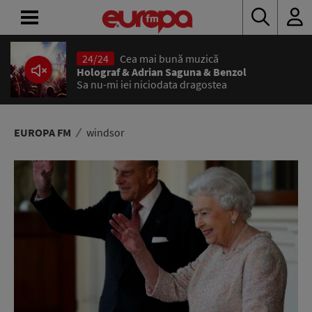
24/24
Cea mai bună muzică
ACASĂ
Holograf & Adrian Saguna & Benzol
Sa nu-mi iei niciodata dragostea
ȘTIRI
RADIO
EUROPA FM
windsor
CONCURSURI
PODCAST
ASCULTĂ
LIVE