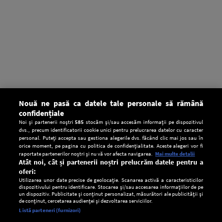
Nouă ne pasă ca datele tale personale să rămână
confidențiale
Noi și partenerii noștri
585
stocăm și/sau accesăm informații pe dispozitivul
dvs., precum identificatorii cookie unici pentru prelucrarea datelor cu caracter
personal. Puteți accepta sau gestiona alegerile dvs. făcând clic mai jos sau în
orice moment, pe pagina cu politica de confidențialitate. Aceste alegeri vor fi
raportate partenerilor noștri și nu vă vor afecta navigarea.
Mai multe detalii
Atât noi, cât și partenerii noștri prelucrăm datele pentru a
oferi:
Utilizarea unor date precise de geolocație. Scanarea activă a caracteristicilor
dispozitivului pentru identificare. Stocarea și/sau accesarea informațiilor de pe
un dispozitiv. Publicitate și conținut personalizat, măsurători ale publicității și
de conținut, cercetarea audienței și dezvoltarea serviciilor.
Setări:
Listă parteneri (furnizori)
Ascultă Europa FM în aplicație