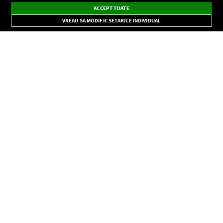
Dark
×
Instalează
Radio live, podcasturi, știri și alerte
ACCEPT TOATE
Mode
importante.
VREAU SA MODIFIC SETARILE INDIVIDUAL
CONFIDENŢIALITATE
Copyright © Europa FM. Toate drepturile rezervate. 2026
SOCIAL