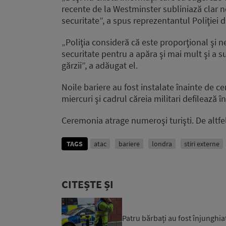
recente de la Westminster subliniază clar 
securitate”, a spus reprezentantul Poliţiei
„Poliţia consideră că este proporţional şi
securitate pentru a apăra şi mai mult şi a s
gărzii”, a adăugat el.
Noile bariere au fost instalate înainte de c
miercuri şi cadrul căreia militari defilează 
Ceremonia atrage numeroşi turişti. De altfel
TAGS
atac
bariere
londra
stiri externe
CITEȘTE ȘI
Patru bărbați au fost înjunghiaț