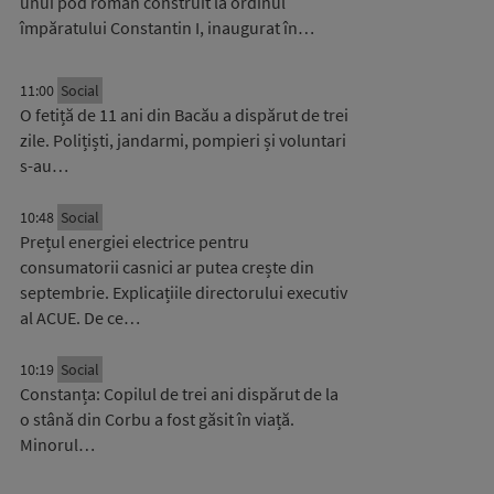
unui pod roman construit la ordinul
împăratului Constantin I, inaugurat în…
11:00
Social
O fetiță de 11 ani din Bacău a dispărut de trei
zile. Polițiști, jandarmi, pompieri și voluntari
s-au…
10:48
Social
Prețul energiei electrice pentru
consumatorii casnici ar putea crește din
septembrie. Explicațiile directorului executiv
al ACUE. De ce…
10:19
Social
Constanța: Copilul de trei ani dispărut de la
o stână din Corbu a fost găsit în viață.
Minorul…