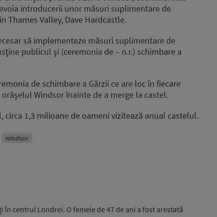
nevoia introducerii unor măsuri suplimentare de
 din Thames Valley, Dave Hardcastle.
 necesar să implementeze măsuri suplimentare de
usţine publicul şi (ceremonia de – n.r.) schimbare a
eremonia de schimbare a Gărzii ce are loc în fiecare
în orăşelul Windsor înainte de a merge la castel.
, circa 1,3 milioane de oameni vizitează anual castelul.
windsor
i în centrul Londrei. O femeie de 47 de ani a fost arestată