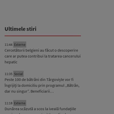
Ultimele stiri
11:44
Externe
Cercetătorii belgieni au făcut o descoperire
care ar putea contribui la tratarea cancerului
hepatic
11:35
Social
Peste 100 de bătrâni din Târgoviște vor fi
îngrijiți la domiciliu prin programul „Bătrân,
dar nu singur”. Beneficiarii…
11:18
Externe
Dunărea scăzută a scos la iveală fundațiile