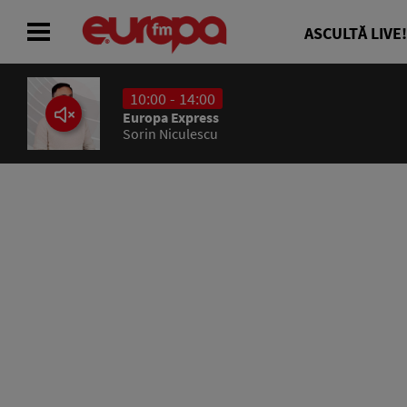
ASCULTĂ LIVE!
10:00 - 14:00
ACASĂ
Europa Express
Sorin Niculescu
ȘTIRI
RADIO
CONCURSURI
PODCAST
ASCULTĂ LIVE