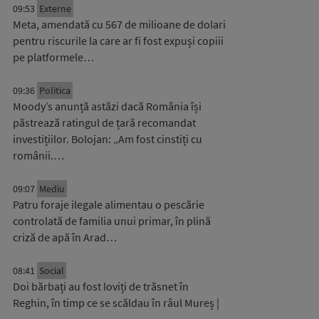
09:53
Externe
Meta, amendată cu 567 de milioane de dolari
pentru riscurile la care ar fi fost expuși copiii
pe platformele…
09:36
Politica
Moody’s anunță astăzi dacă România își
păstrează ratingul de țară recomandat
investițiilor. Bolojan: „Am fost cinstiți cu
românii.…
09:07
Mediu
Patru foraje ilegale alimentau o pescărie
controlată de familia unui primar, în plină
criză de apă în Arad…
08:41
Social
Doi bărbați au fost loviți de trăsnet în
Reghin, în timp ce se scăldau în râul Mureș |