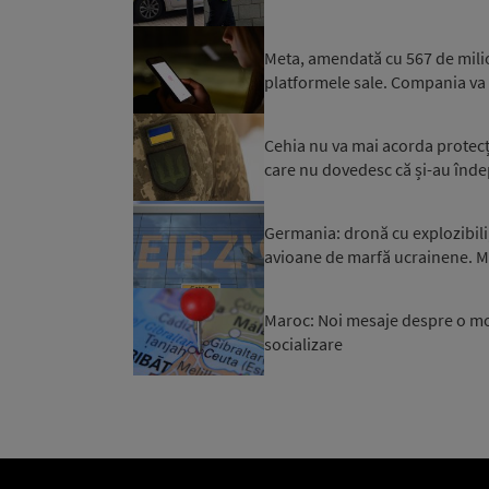
Meta, amendată cu 567 de milioan
platformele sale. Compania va
Cehia nu va mai acorda protecți
care nu dovedesc că și-au îndepli
Germania: dronă cu explozibili
avioane de marfă ucrainene. Mi
Maroc: Noi mesaje despre o mob
socializare