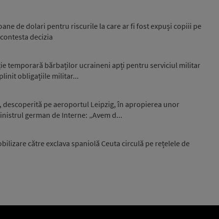
e de dolari pentru riscurile la care ar fi fost expuși copiii pe
 contesta decizia
e temporară bărbaților ucraineni apți pentru serviciul militar
nit obligațiile militar...
, descoperită pe aeroportul Leipzig, în apropierea unor
nistrul german de Interne: „Avem d...
ilizare către exclava spaniolă Ceuta circulă pe rețelele de