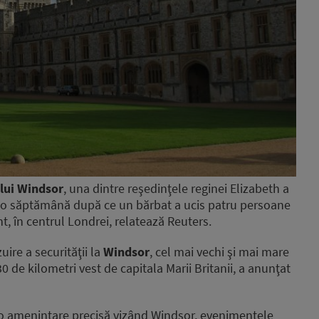
lui Windsor
, una dintre reşedinţele reginei Elizabeth a
la o săptămână după ce un bărbat a ucis patru persoane
t, în centrul Londrei, relatează Reuters.
ire a securităţii la
Windsor
, cel mai vechi şi mai mare
30 de kilometri vest de capitala Marii Britanii, a anunţat
e o ameninţare precisă vizând Windsor, evenimentele