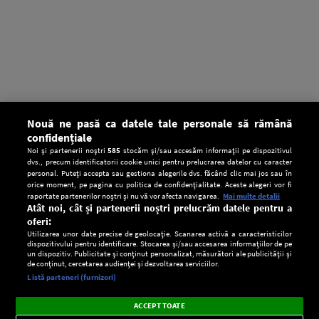
Nouă ne pasă ca datele tale personale să rămână
confidențiale
Noi și partenerii noștri
585
stocăm și/sau accesăm informații pe dispozitivul
dvs., precum identificatorii cookie unici pentru prelucrarea datelor cu caracter
personal. Puteți accepta sau gestiona alegerile dvs. făcând clic mai jos sau în
orice moment, pe pagina cu politica de confidențialitate. Aceste alegeri vor fi
raportate partenerilor noștri și nu vă vor afecta navigarea.
Mai multe detalii
Atât noi, cât și partenerii noștri prelucrăm datele pentru a
oferi:
Utilizarea unor date precise de geolocație. Scanarea activă a caracteristicilor
dispozitivului pentru identificare. Stocarea și/sau accesarea informațiilor de pe
un dispozitiv. Publicitate și conținut personalizat, măsurători ale publicității și
de conținut, cercetarea audienței și dezvoltarea serviciilor.
Setări:
Listă parteneri (furnizori)
Ascultă Europa FM în aplicație
Dark
×
Instalează
Radio live, podcasturi, știri și alerte
ACCEPT TOATE
Mode
importante.