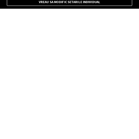
VREAU SA MODIFIC SETARILE INDIVIDUAL
CONFIDENŢIALITATE
Copyright © Europa FM. Toate drepturile rezervate. 2026
SOCIAL
INFORMAŢII