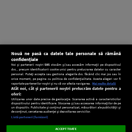
Nouă ne pasă ca datele tale personale să rămână
confidențiale
Noi și partenerii noștri
585
stocăm și/sau accesăm informații pe dispozitivul
dvs., precum identificatorii cookie unici pentru prelucrarea datelor cu caracter
personal. Puteți accepta sau gestiona alegerile dvs. făcând clic mai jos sau în
orice moment, pe pagina cu politica de confidențialitate. Aceste alegeri vor fi
raportate partenerilor noștri și nu vă vor afecta navigarea.
Mai multe detalii
Atât noi, cât și partenerii noștri prelucrăm datele pentru a
oferi:
Utilizarea unor date precise de geolocație. Scanarea activă a caracteristicilor
dispozitivului pentru identificare. Stocarea și/sau accesarea informațiilor de pe
un dispozitiv. Publicitate și conținut personalizat, măsurători ale publicității și
de conținut, cercetarea audienței și dezvoltarea serviciilor.
Setări:
Listă parteneri (furnizori)
Ascultă Europa FM în aplicație
Dark
×
Instalează
Radio live, podcasturi, știri și alerte
ACCEPT TOATE
Mode