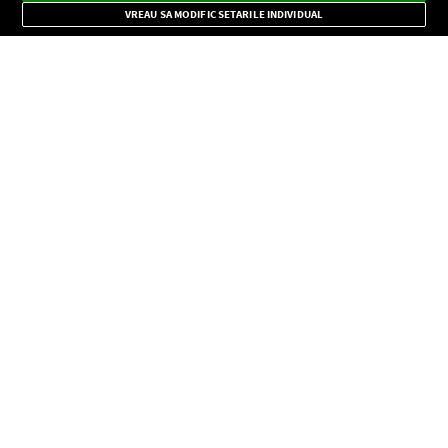
importante.
VREAU SA MODIFIC SETARILE INDIVIDUAL
CONFIDENŢIALITATE
Copyright © Europa FM. Toate drepturile rezervate. 2026
SOCIAL
INFORMAŢII