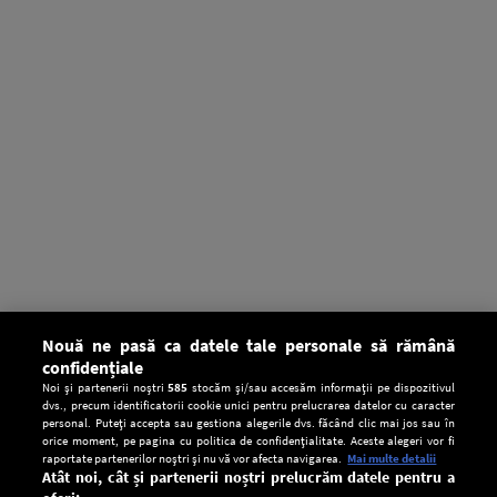
Nouă ne pasă ca datele tale personale să rămână
confidențiale
Noi și partenerii noștri
585
stocăm și/sau accesăm informații pe dispozitivul
dvs., precum identificatorii cookie unici pentru prelucrarea datelor cu caracter
personal. Puteți accepta sau gestiona alegerile dvs. făcând clic mai jos sau în
orice moment, pe pagina cu politica de confidențialitate. Aceste alegeri vor fi
raportate partenerilor noștri și nu vă vor afecta navigarea.
Mai multe detalii
Atât noi, cât și partenerii noștri prelucrăm datele pentru a