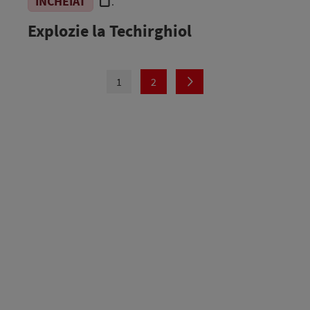
ÎNCHEIAT
.
Explozie la Techirghiol
1
2