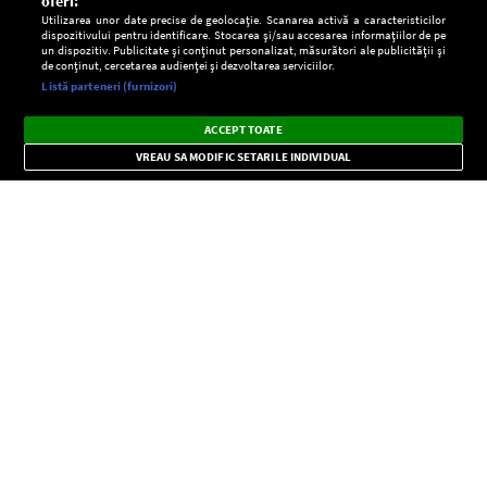
oferi:
Utilizarea unor date precise de geolocație. Scanarea activă a caracteristicilor
dispozitivului pentru identificare. Stocarea și/sau accesarea informațiilor de pe
un dispozitiv. Publicitate și conținut personalizat, măsurători ale publicității și
de conținut, cercetarea audienței și dezvoltarea serviciilor.
Setări:
Listă parteneri (furnizori)
Ascultă Europa FM în aplicație
Dark
×
Instalează
Radio live, podcasturi, știri și alerte
ACCEPT TOATE
Mode
importante.
VREAU SA MODIFIC SETARILE INDIVIDUAL
CONFIDENŢIALITATE
Copyright © Europa FM. Toate drepturile rezervate. 2026
SOCIAL