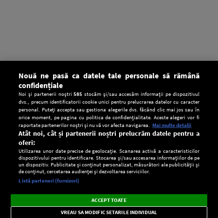
Nouă ne pasă ca datele tale personale să rămână
confidențiale
Noi și partenerii noștri
585
stocăm și/sau accesăm informații pe dispozitivul
dvs., precum identificatorii cookie unici pentru prelucrarea datelor cu caracter
personal. Puteți accepta sau gestiona alegerile dvs. făcând clic mai jos sau în
orice moment, pe pagina cu politica de confidențialitate. Aceste alegeri vor fi
raportate partenerilor noștri și nu vă vor afecta navigarea.
Mai multe detalii
Atât noi, cât și partenerii noștri prelucrăm datele pentru a
oferi:
Utilizarea unor date precise de geolocație. Scanarea activă a caracteristicilor
dispozitivului pentru identificare. Stocarea și/sau accesarea informațiilor de pe
un dispozitiv. Publicitate și conținut personalizat, măsurători ale publicității și
de conținut, cercetarea audienței și dezvoltarea serviciilor.
Setări:
Listă parteneri (furnizori)
Ascultă Europa FM în aplicație
Dark
×
Instalează
Radio live, podcasturi, știri și alerte
ACCEPT TOATE
Mode
importante.
VREAU SA MODIFIC SETARILE INDIVIDUAL
CONFIDENŢIALITATE