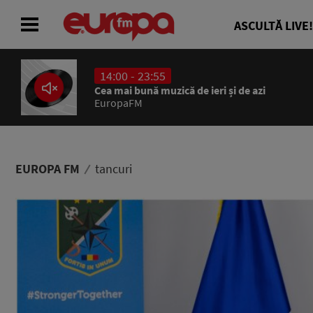
ASCULTĂ LIVE!
14:00 - 23:55
ACASĂ
Cea mai bună muzică de ieri și de azi
EuropaFM
ȘTIRI
RADIO
EUROPA FM
tancuri
CONCURSURI
PODCAST
ASCULTĂ LIVE