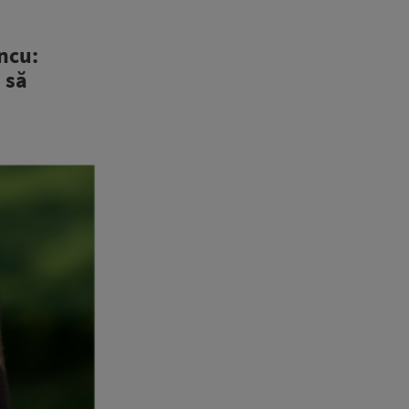
ncu:
 să