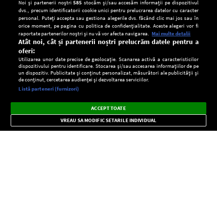
Noi și partenerii noștri
585
stocăm și/sau accesăm informații pe dispozitivul
dvs., precum identificatorii cookie unici pentru prelucrarea datelor cu caracter
personal. Puteți accepta sau gestiona alegerile dvs. făcând clic mai jos sau în
orice moment, pe pagina cu politica de confidențialitate. Aceste alegeri vor fi
raportate partenerilor noștri și nu vă vor afecta navigarea.
Mai multe detalii
Atât noi, cât și partenerii noștri prelucrăm datele pentru a
oferi:
Utilizarea unor date precise de geolocație. Scanarea activă a caracteristicilor
dispozitivului pentru identificare. Stocarea și/sau accesarea informațiilor de pe
un dispozitiv. Publicitate și conținut personalizat, măsurători ale publicității și
de conținut, cercetarea audienței și dezvoltarea serviciilor.
Setări:
Listă parteneri (furnizori)
Ascultă Europa FM în aplicație
Dark
×
Instalează
Radio live, podcasturi, știri și alerte
ACCEPT TOATE
Mode
importante.
VREAU SA MODIFIC SETARILE INDIVIDUAL
CONFIDENŢIALITATE
Copyright © Europa FM. Toate drepturile rezervate. 2026