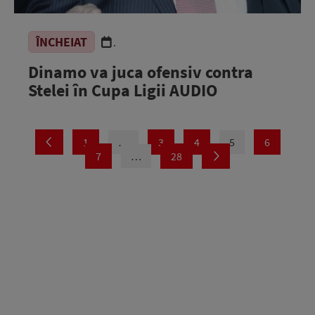
ÎNCHEIAT
.
Dinamo va juca ofensiv contra
Stelei în Cupa Ligii AUDIO
1
…
3
4
5
6
7
…
28