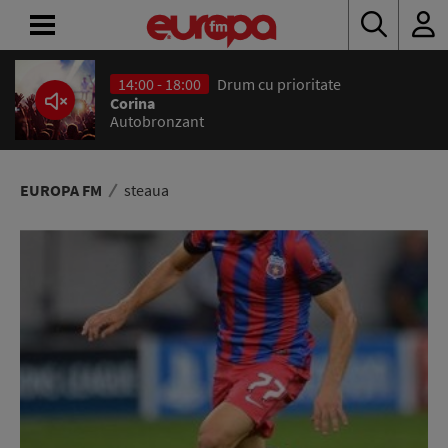
14:00 - 18:00
Drum cu prioritate
ACASĂ
Corina
Autobronzant
ȘTIRI
RADIO
EUROPA FM
steaua
CONCURSURI
PODCAST
ASCULTĂ
LIVE