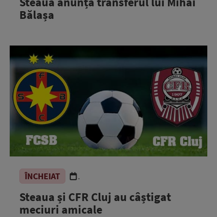
Steaua anunță transferul lui Mihai
Bălașa
ÎNCHEIAT
.
Steaua și CFR Cluj au câștigat
meciuri amicale