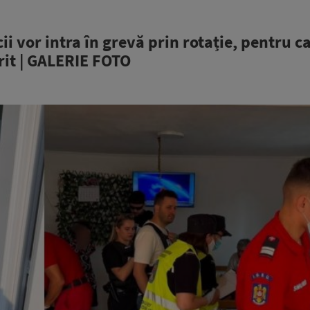
i vor intra în grevă prin rotație, pentru c
erit | GALERIE FOTO