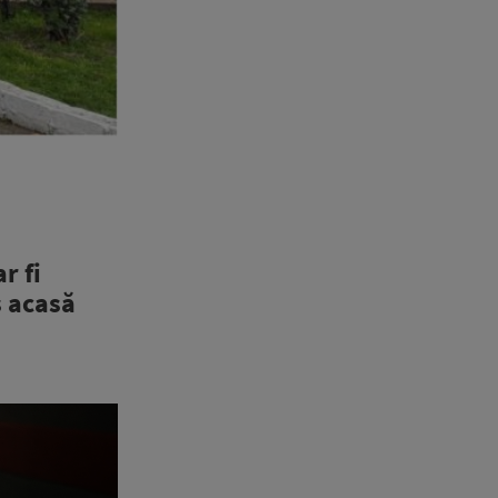
r fi
s acasă