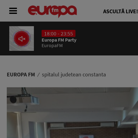
ASCULTĂ LIVE!
18:00 - 23:55
ACASĂ
Europa FM Party
EuropaFM
ȘTIRI
RADIO
EUROPA FM
spitalul judetean constanta
CONCURSURI
PODCAST
ASCULTĂ LIVE