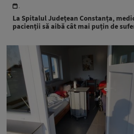
.
La Spitalul Județean Constanța, medici
pacienții să aibă cât mai puțin de suf