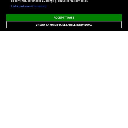
de conținut, cercetarea audienței și dezvoltarea serviciilor.
Setări:
Listă parteneri (furnizori)
Ascultă Europa FM în aplicație
Dark
×
Instalează
Radio live, podcasturi, știri și alerte
ACCEPT TOATE
Mode
importante.
VREAU SA MODIFIC SETARILE INDIVIDUAL
CONFIDENŢIALITATE
Copyright © Europa FM. Toate drepturile rezervate. 2026
SOCIAL