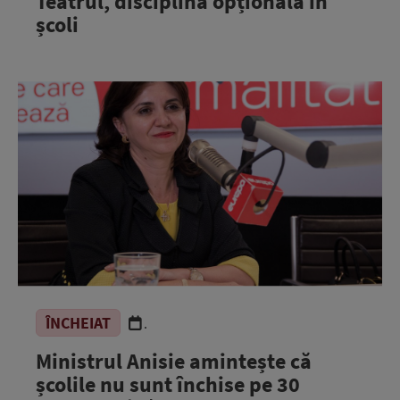
Teatrul, disciplină opțională în
școli
ÎNCHEIAT
.
Ministrul Anisie amintește că
școlile nu sunt închise pe 30