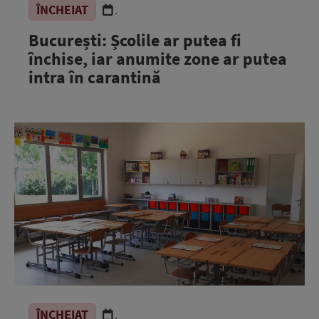
ÎNCHEIAT
.
București: Școlile ar putea fi
închise, iar anumite zone ar putea
intra în carantină
ÎNCHEIAT
.