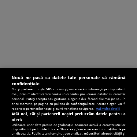
Nouă ne pasă ca datele tale personale să rămână
confidențiale
Noi și partenerii noștri
585
stocăm și/sau accesăm informații pe dispozitivul
dvs., precum identificatorii cookie unici pentru prelucrarea datelor cu caracter
personal. Puteți accepta sau gestiona alegerile dvs. făcând clic mai jos sau în
orice moment, pe pagina cu politica de confidențialitate. Aceste alegeri vor fi
raportate partenerilor noștri și nu vă vor afecta navigarea.
Mai multe detalii
Atât noi, cât și partenerii noștri prelucrăm datele pentru a
oferi:
Utilizarea unor date precise de geolocație. Scanarea activă a caracteristicilor
dispozitivului pentru identificare. Stocarea și/sau accesarea informațiilor de pe
un dispozitiv. Publicitate și conținut personalizat, măsurători ale publicității și