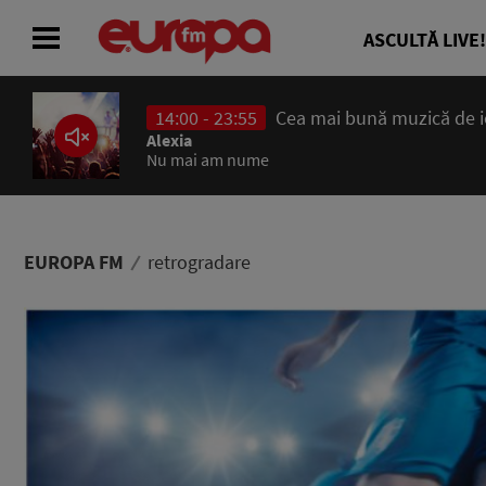
ASCULTĂ LIVE!
14:00 - 23:55
Cea mai bună muzică de ier
ACASĂ
Alexia
Nu mai am nume
ȘTIRI
RADIO
EUROPA FM
retrogradare
CONCURSURI
PODCAST
ASCULTĂ LIVE