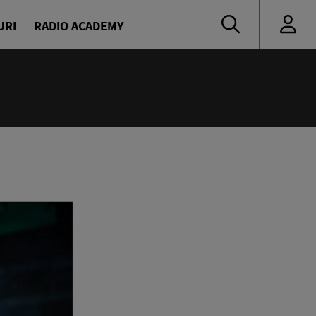
URI
RADIO ACADEMY
:55
 muzică de ieri și de azi