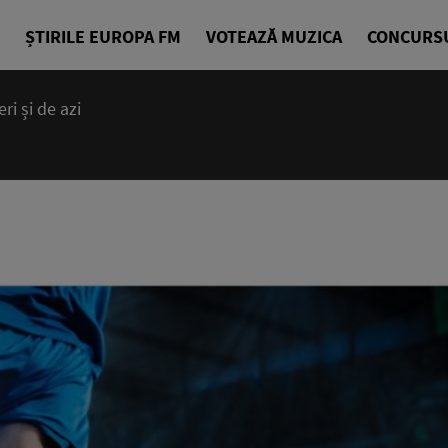
ȘTIRILE EUROPA FM
VOTEAZĂ MUZICA
CONCURS
i și de azi
14:00 - 23
Cea mai bună
EuropaFM