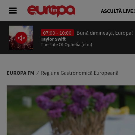
ASCULTĂ LIVE!
07:00 - 10:00
Bună dimineața, Europa!
ACASĂ
Taylor Swift
The Fate Of Ophelia (efm)
ȘTIRI
RADIO
EUROPA FM
Regiune Gastronomică Europeană
CONCURSURI
PODCAST
ASCULTĂ LIVE