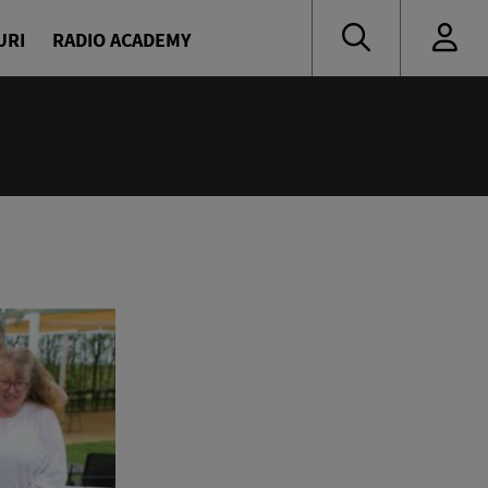
URI
RADIO ACADEMY
:00
eața, Europa!