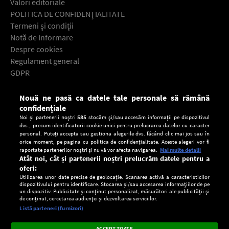
Valori editoriale
POLITICA DE CONFIDENŢIALITATE
Termeni şi condiţii
Notă de Informare
Despre cookies
Regulament general
GDPR
Contact
Nouă ne pasă ca datele tale personale să rămână
Descarcă gratuit aplicaţia Europa FM pentru smartphone:
confidențiale
Noi și partenerii noștri
585
stocăm și/sau accesăm informații pe dispozitivul
dvs., precum identificatorii cookie unici pentru prelucrarea datelor cu caracter
personal. Puteți accepta sau gestiona alegerile dvs. făcând clic mai jos sau în
orice moment, pe pagina cu politica de confidențialitate. Aceste alegeri vor fi
raportate partenerilor noștri și nu vă vor afecta navigarea.
Mai multe detalii
Atât noi, cât și partenerii noștri prelucrăm datele pentru a
oferi:
Utilizarea unor date precise de geolocație. Scanarea activă a caracteristicilor
dispozitivului pentru identificare. Stocarea și/sau accesarea informațiilor de pe
un dispozitiv. Publicitate și conținut personalizat, măsurători ale publicității și
de conținut, cercetarea audienței și dezvoltarea serviciilor.
Setări:
Listă parteneri (furnizori)
Ascultă Europa FM în aplicație
Dark
×
Instalează
Radio live, podcasturi, știri și alerte
ACCEPT TOATE