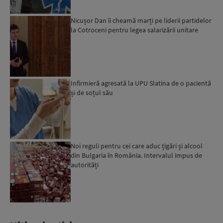
Nicușor Dan îi cheamă marți pe liderii partidelor
la Cotroceni pentru legea salarizării unitare
Infirmieră agresată la UPU Slatina de o pacientă
și de soțul său
Noi reguli pentru cei care aduc țigări și alcool
din Bulgaria în România. Intervalul impus de
autorități