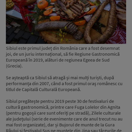
Sibiul este primul județ din România care a fost desemnat
joi, de un juriu internațional, să fie Regiune Gastronomică
Europeană în 2019, alături de regiunea Egeea de Sud
(Grecia).
Se așteaptă ca Sibiul să atragă și mai mulți turiști, după
performanța din 2007, când a fost primul oraș românesc cu
titlul de Capitală Culturală Europeană.
Sibiul pregătește pentru 2019 peste 30 de festivaluri de
cultură gastronomică, printre care Fuga Lolelor din Agnita
(pentru gogoșii care sunt oferiți pe stradă), Zilele culturale
ale județului (serie de evenimente care de anul trecut nu au
mai fost organizate), dar și Bujorul de munte de la Gura
Râului și festivalul Sus pe muntele din Jina sau târgurile de