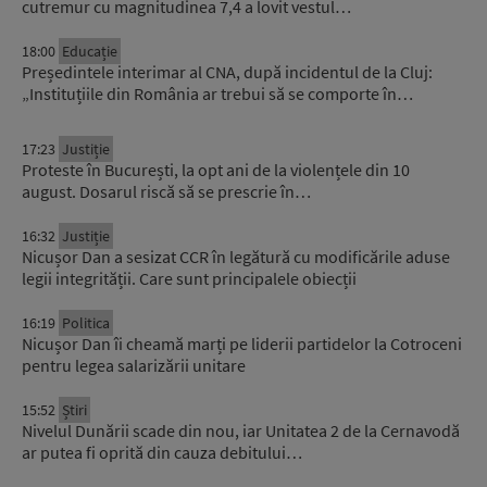
cutremur cu magnitudinea 7,4 a lovit vestul…
18:00
Educație
Președintele interimar al CNA, după incidentul de la Cluj:
„Instituțiile din România ar trebui să se comporte în…
17:23
Justiție
Proteste în București, la opt ani de la violențele din 10
august. Dosarul riscă să se prescrie în…
16:32
Justiție
Nicușor Dan a sesizat CCR în legătură cu modificările aduse
legii integrității. Care sunt principalele obiecții
16:19
Politica
Nicușor Dan îi cheamă marți pe liderii partidelor la Cotroceni
pentru legea salarizării unitare
15:52
Știri
Nivelul Dunării scade din nou, iar Unitatea 2 de la Cernavodă
ar putea fi oprită din cauza debitului…