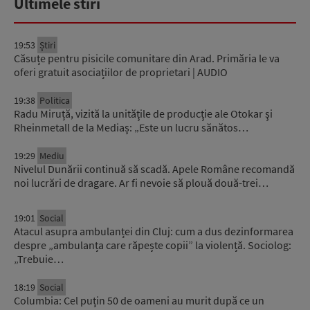
Ultimele stiri
19:53
Știri
Căsuțe pentru pisicile comunitare din Arad. Primăria le va
oferi gratuit asociațiilor de proprietari | AUDIO
19:38
Politica
Radu Miruță, vizită la unităţile de producţie ale Otokar şi
Rheinmetall de la Mediaș: „Este un lucru sănătos…
19:29
Mediu
Nivelul Dunării continuă să scadă. Apele Române recomandă
noi lucrări de dragare. Ar fi nevoie să plouă două-trei…
19:01
Social
Atacul asupra ambulanței din Cluj: cum a dus dezinformarea
despre „ambulanța care răpește copii” la violență. Sociolog:
„Trebuie…
18:19
Social
Columbia: Cel puțin 50 de oameni au murit după ce un