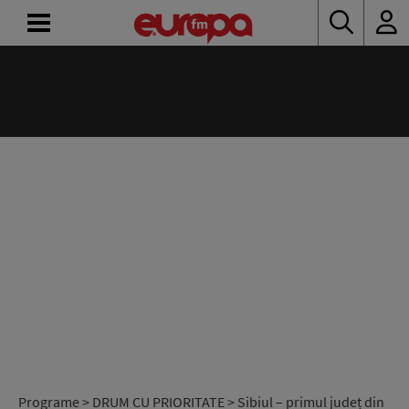
ACASĂ
ȘTIRI
RADIO
CONCURSURI
PODCAST
ASCULTĂ
LIVE
Programe
>
DRUM CU PRIORITATE
> Sibiul – primul județ din