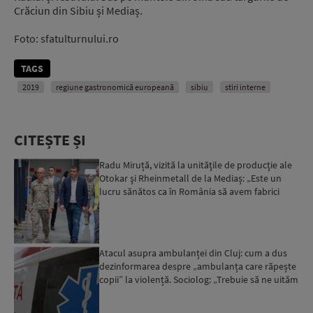
Crăciun din Sibiu și Mediaș.
Foto: sfatulturnului.ro
TAGS
2019
regiune gastronomică europeană
sibiu
stiri interne
CITEȘTE ȘI
Radu Miruță, vizită la unităţile de producţie ale
Otokar şi Rheinmetall de la Mediaș: „Este un
lucru sănătos ca în România să avem fabrici
care să pro...
Atacul asupra ambulanței din Cluj: cum a dus
dezinformarea despre „ambulanța care răpește
copii” la violență. Sociolog: „Trebuie să ne uităm
cu îngrij...