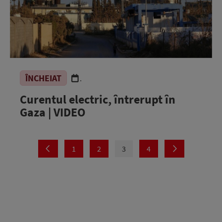
ÎNCHEIAT
.
Curentul electric, întrerupt în
Gaza | VIDEO
1
2
3
4