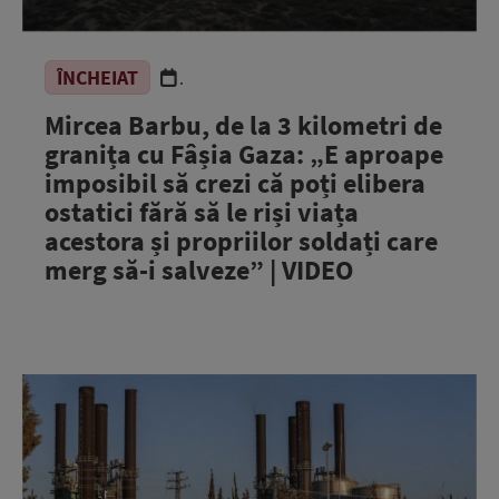
ÎNCHEIAT
.
Mircea Barbu, de la 3 kilometri de
granița cu Fâșia Gaza: „E aproape
imposibil să crezi că poți elibera
ostatici fără să le riși viața
acestora și propriilor soldați care
merg să-i salveze” | VIDEO