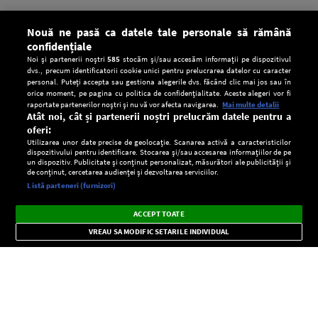
Nouă ne pasă ca datele tale personale să rămână
confidențiale
Noi și partenerii noștri
585
stocăm și/sau accesăm informații pe dispozitivul
dvs., precum identificatorii cookie unici pentru prelucrarea datelor cu caracter
personal. Puteți accepta sau gestiona alegerile dvs. făcând clic mai jos sau în
orice moment, pe pagina cu politica de confidențialitate. Aceste alegeri vor fi
raportate partenerilor noștri și nu vă vor afecta navigarea.
Mai multe detalii
Atât noi, cât și partenerii noștri prelucrăm datele pentru a
oferi:
Utilizarea unor date precise de geolocație. Scanarea activă a caracteristicilor
dispozitivului pentru identificare. Stocarea și/sau accesarea informațiilor de pe
un dispozitiv. Publicitate și conținut personalizat, măsurători ale publicității și
de conținut, cercetarea audienței și dezvoltarea serviciilor.
Setări:
Listă parteneri (furnizori)
Ascultă Europa FM în aplicație
Dark
×
Instalează
Radio live, podcasturi, știri și alerte
ACCEPT TOATE
Mode
importante.
VREAU SA MODIFIC SETARILE INDIVIDUAL
CONFIDENŢIALITATE