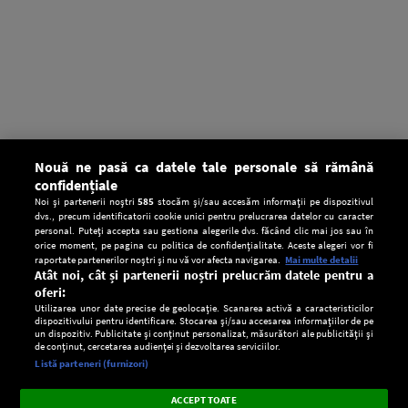
Nouă ne pasă ca datele tale personale să rămână
confidențiale
Noi și partenerii noștri
585
stocăm și/sau accesăm informații pe dispozitivul
dvs., precum identificatorii cookie unici pentru prelucrarea datelor cu caracter
personal. Puteți accepta sau gestiona alegerile dvs. făcând clic mai jos sau în
orice moment, pe pagina cu politica de confidențialitate. Aceste alegeri vor fi
raportate partenerilor noștri și nu vă vor afecta navigarea.
Mai multe detalii
Atât noi, cât și partenerii noștri prelucrăm datele pentru a
oferi:
Utilizarea unor date precise de geolocație. Scanarea activă a caracteristicilor
dispozitivului pentru identificare. Stocarea și/sau accesarea informațiilor de pe
un dispozitiv. Publicitate și conținut personalizat, măsurători ale publicității și
de conținut, cercetarea audienței și dezvoltarea serviciilor.
Setări:
Listă parteneri (furnizori)
Ascultă Europa FM în aplicație
Dark
×
Instalează
Radio live, podcasturi, știri și alerte
ACCEPT TOATE