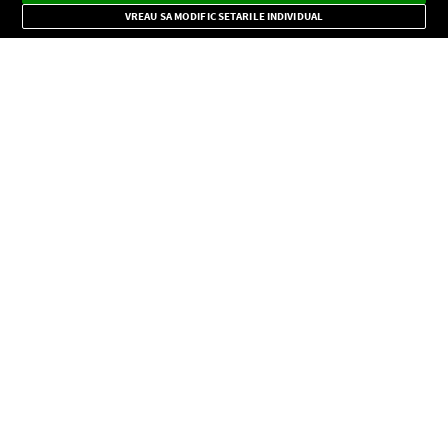
Mode
importante.
VREAU SA MODIFIC SETARILE INDIVIDUAL
CONFIDENŢIALITATE
Copyright © Europa FM. Toate drepturile rezervate. 2026
SOCIAL
INFORMAŢII