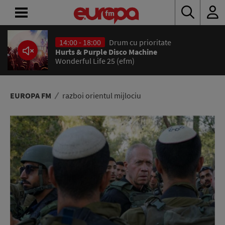
14:00 - 18:00
Drum cu prioritate
ACASĂ
Hurts & Purple Disco Machine
Wonderful Life 25 (efm)
ȘTIRI
RADIO
EUROPA FM
razboi orientul mijlociu
CONCURSURI
PODCAST
ASCULTĂ
LIVE