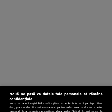
Nouă ne pasă ca datele tale personale să rămână
confidențiale
Noi și partenerii noștri
585
stocăm și/sau accesăm informații pe dispozitivul
dvs., precum identificatorii cookie unici pentru prelucrarea datelor cu caracter
personal. Puteți accepta sau gestiona alegerile dvs. făcând clic mai jos sau în