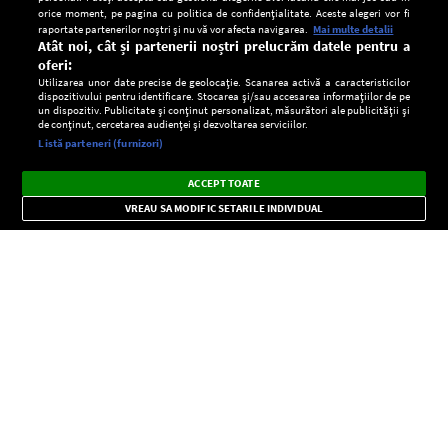
orice moment, pe pagina cu politica de confidențialitate. Aceste alegeri vor fi
raportate partenerilor noștri și nu vă vor afecta navigarea.
Mai multe detalii
Atât noi, cât și partenerii noștri prelucrăm datele pentru a
oferi:
Utilizarea unor date precise de geolocație. Scanarea activă a caracteristicilor
dispozitivului pentru identificare. Stocarea și/sau accesarea informațiilor de pe
un dispozitiv. Publicitate și conținut personalizat, măsurători ale publicității și
de conținut, cercetarea audienței și dezvoltarea serviciilor.
Setări:
Listă parteneri (furnizori)
Ascultă Europa FM în aplicație
Dark
×
Instalează
Radio live, podcasturi, știri și alerte
ACCEPT TOATE
Mode
importante.
VREAU SA MODIFIC SETARILE INDIVIDUAL
CONFIDENŢIALITATE
Copyright © Europa FM. Toate drepturile rezervate. 2026
SOCIAL