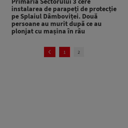
Primăria Sectorului 3 cere
instalarea de parapeți de protecție
pe Splaiul Dâmboviței. Două
persoane au murit după ce au
plonjat cu mașina în râu
1
2