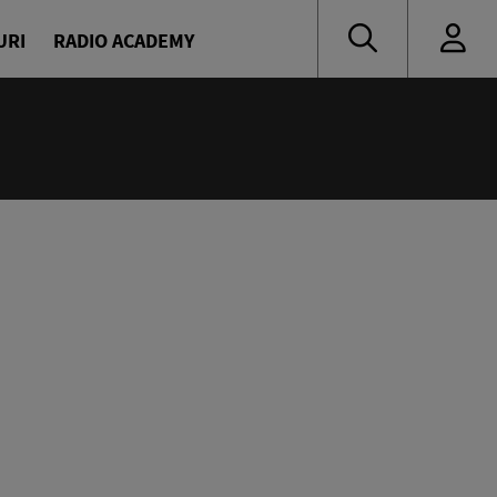
URI
RADIO ACADEMY
:00
ine
avrilă