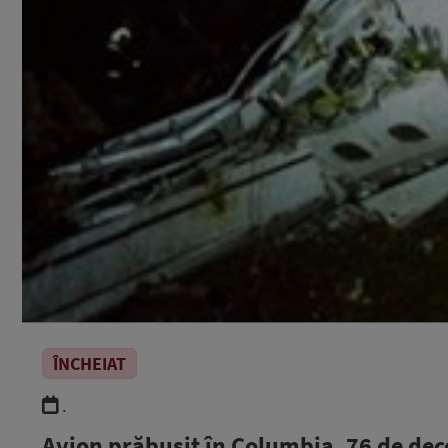
ÎNCHEIAT
.
Avion prăbușit în Columbia. 76 de dec