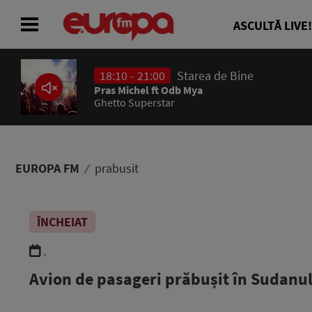
ASCULTĂ LIVE!
18:10 - 21:00
Starea de Bine
ACASĂ
Pras Michel ft Odb Mya
Ghetto Superstar
ȘTIRI
RADIO
EUROPA FM
prabusit
CONCURSURI
ÎNCHEIAT
PODCAST
.
ASCULTĂ LIVE
Avion de pasageri prăbușit în Sudanu