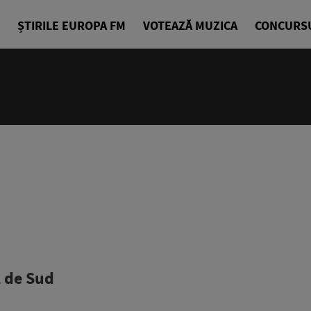
ȘTIRILE EUROPA FM
VOTEAZĂ MUZICA
CONCURS
18:10 - 21
Starea de B
Alexandra G
l de Sud