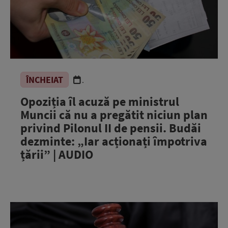
ÎNCHEIAT
.
Opoziția îl acuză pe ministrul
Muncii că nu a pregătit niciun plan
privind Pilonul II de pensii. Budăi
dezminte: „Iar acționați împotriva
țării” | AUDIO