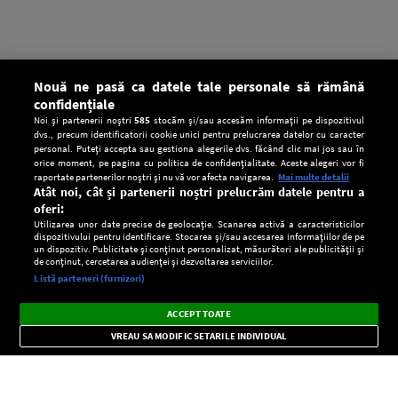
Nouă ne pasă ca datele tale personale să rămână
confidențiale
Noi și partenerii noștri
585
stocăm și/sau accesăm informații pe dispozitivul
dvs., precum identificatorii cookie unici pentru prelucrarea datelor cu caracter
personal. Puteți accepta sau gestiona alegerile dvs. făcând clic mai jos sau în
orice moment, pe pagina cu politica de confidențialitate. Aceste alegeri vor fi
raportate partenerilor noștri și nu vă vor afecta navigarea.
Mai multe detalii
Atât noi, cât și partenerii noștri prelucrăm datele pentru a
oferi:
Utilizarea unor date precise de geolocație. Scanarea activă a caracteristicilor
dispozitivului pentru identificare. Stocarea și/sau accesarea informațiilor de pe
un dispozitiv. Publicitate și conținut personalizat, măsurători ale publicității și
de conținut, cercetarea audienței și dezvoltarea serviciilor.
Setări:
Listă parteneri (furnizori)
Ascultă Europa FM în aplicație
Dark
×
Instalează
Radio live, podcasturi, știri și alerte
ACCEPT TOATE
Mode
importante.
VREAU SA MODIFIC SETARILE INDIVIDUAL
CONFIDENŢIALITATE