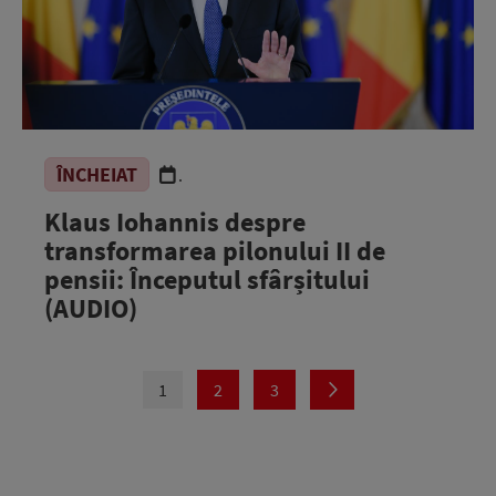
ÎNCHEIAT
.
Klaus Iohannis despre
transformarea pilonului II de
pensii: Începutul sfârșitului
(AUDIO)
1
2
3