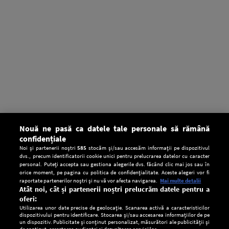
Nouă ne pasă ca datele tale personale să rămână
confidențiale
Noi și partenerii noștri
585
stocăm și/sau accesăm informații pe dispozitivul
dvs., precum identificatorii cookie unici pentru prelucrarea datelor cu caracter
personal. Puteți accepta sau gestiona alegerile dvs. făcând clic mai jos sau în
orice moment, pe pagina cu politica de confidențialitate. Aceste alegeri vor fi
raportate partenerilor noștri și nu vă vor afecta navigarea.
Mai multe detalii
Atât noi, cât și partenerii noștri prelucrăm datele pentru a
oferi:
Utilizarea unor date precise de geolocație. Scanarea activă a caracteristicilor
dispozitivului pentru identificare. Stocarea și/sau accesarea informațiilor de pe
un dispozitiv. Publicitate și conținut personalizat, măsurători ale publicității și
de conținut, cercetarea audienței și dezvoltarea serviciilor.