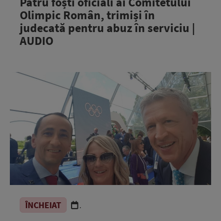
Patru foști oficiali ai Comitetului
Olimpic Român, trimiși în
judecată pentru abuz în serviciu |
AUDIO
ÎNCHEIAT
.