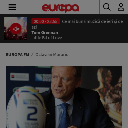
00:00 - 23:55
Ce mai bună muzică de ieri și de
ACASĂ
azi
Tom Grennan
Little Bit of Love
ȘTIRI
RADIO
EUROPA FM
Octavian Morariu
CONCURSURI
PODCAST
ASCULTĂ
LIVE