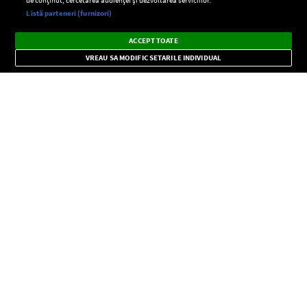
Setări:
Listă parteneri (furnizori)
Ascultă Europa FM în aplicație
Dark
×
Instalează
Radio live, podcasturi, știri și alerte
ACCEPT TOATE
Mode
importante.
VREAU SA MODIFIC SETARILE INDIVIDUAL
CONFIDENŢIALITATE
Copyright © Europa FM. Toate drepturile rezervate. 2026
SOCIAL