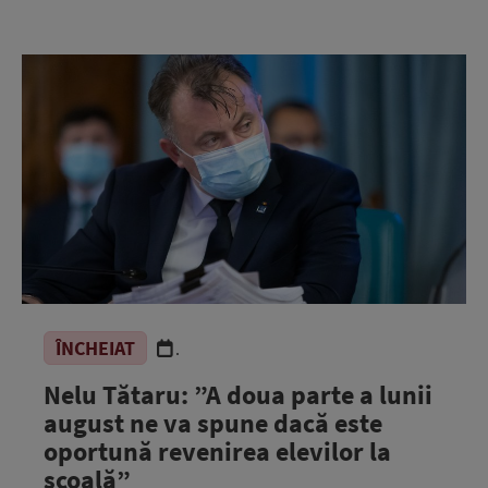
ÎNCHEIAT
.
Nelu Tătaru: ”A doua parte a lunii
august ne va spune dacă este
oportună revenirea elevilor la
şcoală”