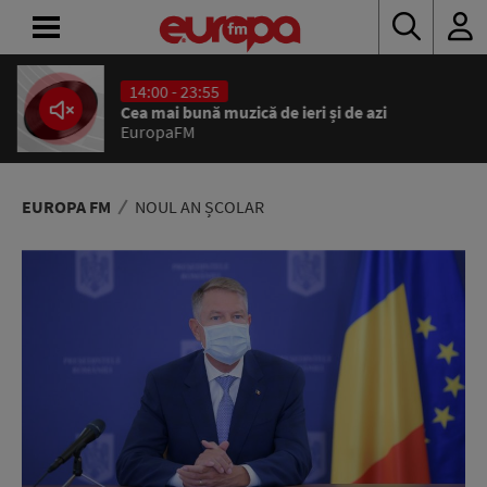
14:00 - 23:55
ACASĂ
Cea mai bună muzică de ieri și de azi
EuropaFM
ȘTIRI
RADIO
EUROPA FM
NOUL AN ȘCOLAR
CONCURSURI
PODCAST
ASCULTĂ
LIVE