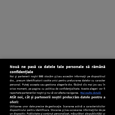
Nouă ne pasă ca datele tale personale să rămână
confidențiale
Noi și partenerii noștri
585
stocăm și/sau accesăm informații pe dispozitivul
dvs., precum identificatorii cookie unici pentru prelucrarea datelor cu caracter
personal. Puteți accepta sau gestiona alegerile dvs. făcând clic mai jos sau în
orice moment, pe pagina cu politica de confidențialitate. Aceste alegeri vor fi
raportate partenerilor noștri și nu vă vor afecta navigarea.
Mai multe detalii
Atât noi, cât și partenerii noștri prelucrăm datele pentru a
oferi:
Utilizarea unor date precise de geolocație. Scanarea activă a caracteristicilor
dispozitivului pentru identificare. Stocarea și/sau accesarea informațiilor de pe
un dispozitiv. Publicitate și conținut personalizat, măsurători ale publicității și