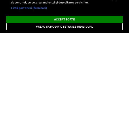
de conținut, cercetarea audienței și dezvoltarea serviciilor.
Setări:
Listă parteneri (furnizori)
Ascultă Europa FM în aplicație
Dark
×
Instalează
Radio live, podcasturi, știri și alerte
ACCEPT TOATE
Mode
importante.
VREAU SA MODIFIC SETARILE INDIVIDUAL
CONFIDENŢIALITATE
Copyright © Europa FM. Toate drepturile rezervate. 2026
SOCIAL