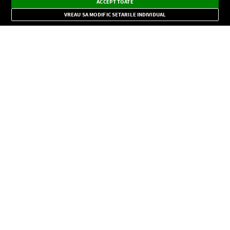
Instalează
Radio live, podcasturi, știri și alerte
ACCEPT TOATE
Mode
importante.
VREAU SA MODIFIC SETARILE INDIVIDUAL
CONFIDENŢIALITATE
Copyright © Europa FM. Toate drepturile rezervate. 2026
SOCIAL
INFORMAŢII