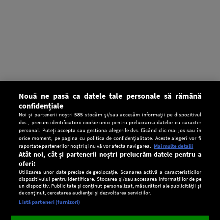
Nouă ne pasă ca datele tale personale să rămână
confidențiale
Noi și partenerii noștri
585
stocăm și/sau accesăm informații pe dispozitivul
dvs., precum identificatorii cookie unici pentru prelucrarea datelor cu caracter
personal. Puteți accepta sau gestiona alegerile dvs. făcând clic mai jos sau în
orice moment, pe pagina cu politica de confidențialitate. Aceste alegeri vor fi
raportate partenerilor noștri și nu vă vor afecta navigarea.
Mai multe detalii
Atât noi, cât și partenerii noștri prelucrăm datele pentru a
oferi:
Utilizarea unor date precise de geolocație. Scanarea activă a caracteristicilor
dispozitivului pentru identificare. Stocarea și/sau accesarea informațiilor de pe
un dispozitiv. Publicitate și conținut personalizat, măsurători ale publicității și
de conținut, cercetarea audienței și dezvoltarea serviciilor.
Setări:
Listă parteneri (furnizori)
Ascultă Europa FM în aplicație
Dark
×