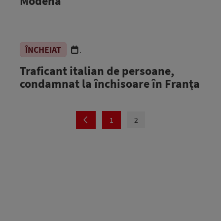
Modena
ÎNCHEIAT
.
Traficant italian de persoane,
condamnat la închisoare în Franța
1
2