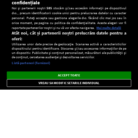
confidențiale
Noi și partenerii noștri
585
stocăm și/sau accesăm informații pe dispozitivul
dvs., precum identificatorii cookie unici pentru prelucrarea datelor cu caracter
personal. Puteți accepta sau gestiona alegerile dvs. făcând clic mai jos sau în
orice moment, pe pagina cu politica de confidențialitate. Aceste alegeri vor fi
raportate partenerilor noștri și nu vă vor afecta navigarea.
Mai multe detalii
Atât noi, cât și partenerii noștri prelucrăm datele pentru a
oferi:
Utilizarea unor date precise de geolocație. Scanarea activă a caracteristicilor
dispozitivului pentru identificare. Stocarea și/sau accesarea informațiilor de pe
un dispozitiv. Publicitate și conținut personalizat, măsurători ale publicității și
de conținut, cercetarea audienței și dezvoltarea serviciilor.
Setări:
Listă parteneri (furnizori)
Ascultă Europa FM în aplicație
Dark
×
Instalează
Radio live, podcasturi, știri și alerte
ACCEPT TOATE
Mode
importante.
VREAU SA MODIFIC SETARILE INDIVIDUAL
CONFIDENŢIALITATE