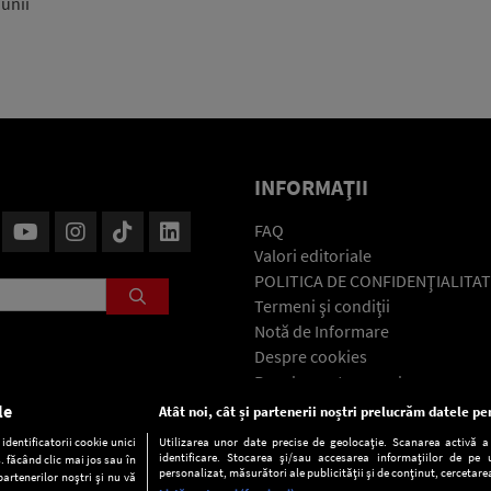
iunii
INFORMAŢII
FAQ
Valori editoriale
POLITICA DE CONFIDENŢIALITAT
Termeni şi condiţii
Notă de Informare
Despre cookies
Regulament general
GDPR
le
Atât noi, cât și partenerii noștri prelucrăm datele pen
Contact
dentificatorii cookie unici
Utilizarea unor date precise de geolocație. Scanarea activă a c
identificare. Stocarea și/sau accesarea informațiilor de pe u
. făcând clic mai jos sau în
personalizat, măsurători ale publicității și de conținut, cercetarea
partenerilor noștri și nu vă