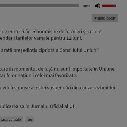
Use
00:00
Up/Down
Arrow
EMBED CODE
keys
to
 de euro să fie economisite de fermieri și cei din
increase
ndării tarifelor vamale pentru 12 luni.
or
decrease
arată președinția cipriotă a Consiliului Uniunii
volume.
care în momentul de față nu sunt importate în Uniune
tarifelor națiunii celei mai favorizate.
 vor fi supuse acestei suspendări din cauza războiului
blicarea sa în Jurnalul Oficial al UE.
taxe vamale
ue