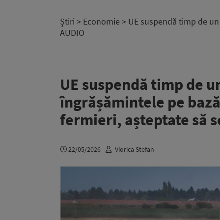
Știri
>
Economie
> UE suspendă timp de un a
AUDIO
UE suspendă timp de un
îngrășămintele pe bază
fermieri, așteptate să 
22/05/2026
Viorica Stefan