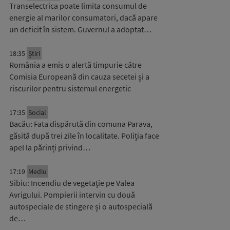
Transelectrica poate limita consumul de
energie al marilor consumatori, dacă apare
un deficit în sistem. Guvernul a adoptat…
18:35
Știri
România a emis o alertă timpurie către
Comisia Europeană din cauza secetei și a
riscurilor pentru sistemul energetic
17:35
Social
Bacău: Fata dispărută din comuna Parava,
găsită după trei zile în localitate. Poliția face
apel la părinți privind…
17:19
Mediu
Sibiu: Incendiu de vegetație pe Valea
Avrigului. Pompierii intervin cu două
autospeciale de stingere și o autospecială
de…