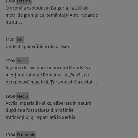
13:59
Externe
O dronă a explodat în Bulgaria, la 100 de
metri de granița cu România| MApN: radarele
nu au…
11:01
Life
Unde dispar vrăbiile din orașe?
07:09
Social
Agenția de evaluare financiară Moody`s a
menținut ratingul României la „Baa3”, cu
perspectivă negativă. Țara noastră a evitat…
19:58
Mediu
Acvila imperială Feliks, eliberată în natură
după ce a fost salvată din mâinile
traficanților și repatriată în Serbia
19:34
Economie