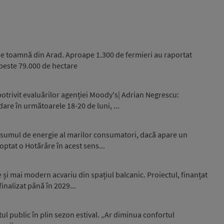
e toamnă din Arad. Aproape 1.300 de fermieri au raportat
peste 79.000 de hectare
otrivit evaluărilor agenției Moody's| Adrian Negrescu:
are în următoarele 18-20 de luni, ...
nsumul de energie al marilor consumatori, dacă apare un
optat o Hotărâre în acest sens...
și mai modern acvariu din spațiul balcanic. Proiectul, finanțat
inalizat până în 2029...
l public în plin sezon estival. „Ar diminua confortul