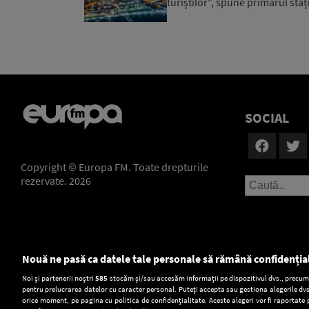
turiștilor”, spune primarul staț
SOCIAL
Copyright © Europa FM. Toate drepturile
rezervate. 2026
Nouă ne pasă ca datele tale personale să rămână confidenția
Setări:
Noi și partenerii noștri
585
stocăm și/sau accesăm informații pe dispozitivul dvs., precum i
pentru prelucrarea datelor cu caracter personal. Puteți accepta sau gestiona alegerile dvs
Dark Mode
orice moment, pe pagina cu politica de confidențialitate. Aceste alegeri vor fi raportate 