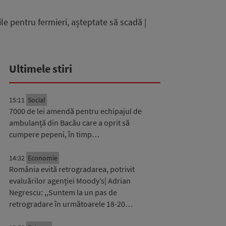
e pentru fermieri, așteptate să scadă |
Ultimele stiri
15:11
Social
7000 de lei amendă pentru echipajul de
ambulanță din Bacău care a oprit să
cumpere pepeni, în timp…
14:32
Economie
România evită retrogradarea, potrivit
evaluărilor agenției Moody’s| Adrian
Negrescu: ,,Suntem la un pas de
retrogradare în următoarele 18-20…