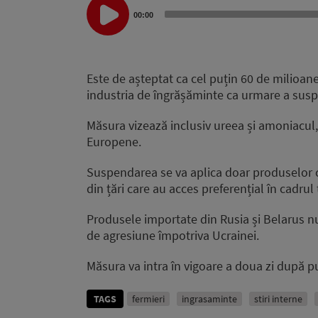
Audio
00:00
Player
Este de așteptat ca cel puțin 60 de milioane
industria de îngrășăminte ca urmare a suspe
Măsura vizează inclusiv ureea și amoniacul, 
Europene.
Suspendarea se va aplica doar produselor 
din țări care au acces preferențial în cadrul 
Produsele importate din Rusia și Belarus nu
de agresiune împotriva Ucrainei.
Măsura va intra în vigoare a doua zi după pu
TAGS
fermieri
ingrasaminte
stiri interne