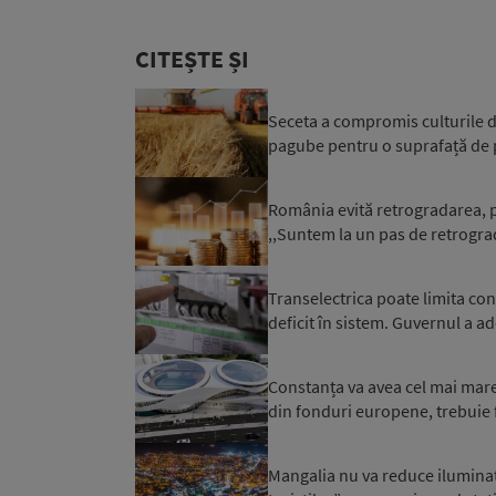
CITEȘTE ȘI
Seceta a compromis culturile d
pagube pentru o suprafață de 
România evită retrogradarea, p
,,Suntem la un pas de retrograd
Transelectrica poate limita co
deficit în sistem. Guvernul a ad
Constanța va avea cel mai mare 
din fonduri europene, trebuie f
Mangalia nu va reduce iluminatu