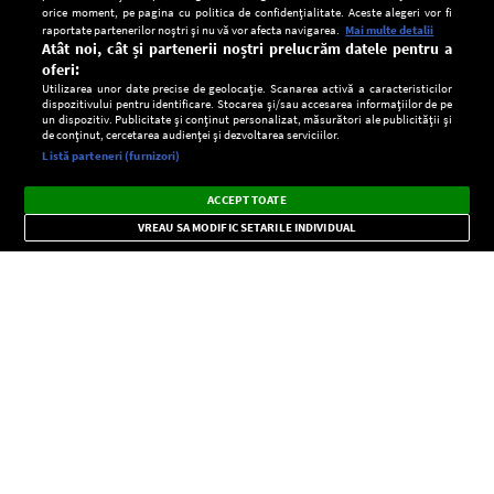
orice moment, pe pagina cu politica de confidențialitate. Aceste alegeri vor fi
raportate partenerilor noștri și nu vă vor afecta navigarea.
Mai multe detalii
Atât noi, cât și partenerii noștri prelucrăm datele pentru a
oferi:
Utilizarea unor date precise de geolocație. Scanarea activă a caracteristicilor
dispozitivului pentru identificare. Stocarea și/sau accesarea informațiilor de pe
un dispozitiv. Publicitate și conținut personalizat, măsurători ale publicității și
de conținut, cercetarea audienței și dezvoltarea serviciilor.
Setări:
Listă parteneri (furnizori)
Ascultă Europa FM în aplicație
Dark
×
Instalează
Radio live, podcasturi, știri și alerte
ACCEPT TOATE
Mode
importante.
VREAU SA MODIFIC SETARILE INDIVIDUAL
CONFIDENŢIALITATE
Copyright © Europa FM. Toate drepturile rezervate. 2026
SOCIAL