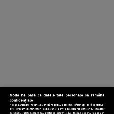
Nouă ne pasă ca datele tale personale să rămână
confidențiale
Noi și partenerii noștri
585
stocăm și/sau accesăm informații pe dispozitivul
dvs., precum identificatorii cookie unici pentru prelucrarea datelor cu caracter
personal. Puteți accepta sau gestiona alegerile dvs. făcând clic mai jos sau în