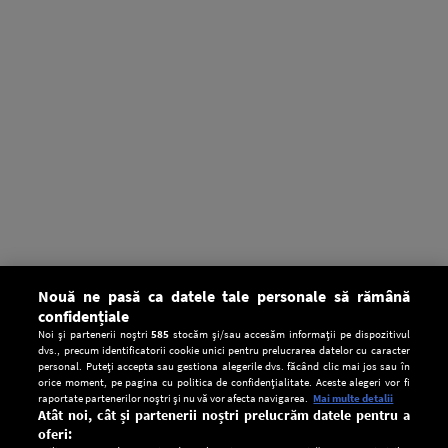
Nouă ne pasă ca datele tale personale să rămână
confidențiale
Noi și partenerii noștri
585
stocăm și/sau accesăm informații pe dispozitivul
dvs., precum identificatorii cookie unici pentru prelucrarea datelor cu caracter
personal. Puteți accepta sau gestiona alegerile dvs. făcând clic mai jos sau în
orice moment, pe pagina cu politica de confidențialitate. Aceste alegeri vor fi
raportate partenerilor noștri și nu vă vor afecta navigarea.
Mai multe detalii
Atât noi, cât și partenerii noștri prelucrăm datele pentru a
oferi: