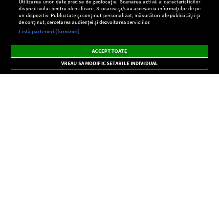
Utilizarea unor date precise de geolocație. Scanarea activă a caracteristicilor
dispozitivului pentru identificare. Stocarea și/sau accesarea informațiilor de pe
un dispozitiv. Publicitate și conținut personalizat, măsurători ale publicității și
de conținut, cercetarea audienței și dezvoltarea serviciilor.
Setări:
Listă parteneri (furnizori)
Ascultă Europa FM în aplicație
Dark
×
Instalează
Radio live, podcasturi, știri și alerte
ACCEPT TOATE
Mode
importante.
VREAU SA MODIFIC SETARILE INDIVIDUAL
CONFIDENŢIALITATE
Copyright © Europa FM. Toate drepturile rezervate. 2026
SOCIAL