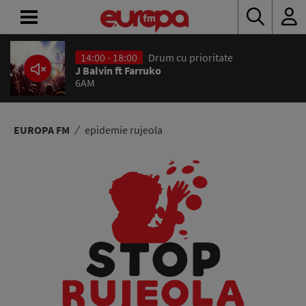
14:00 - 18:00
Drum cu prioritate
ACASĂ
J Balvin ft Farruko
6AM
ȘTIRI
RADIO
EUROPA FM
epidemie rujeola
CONCURSURI
PODCAST
ASCULTĂ
LIVE