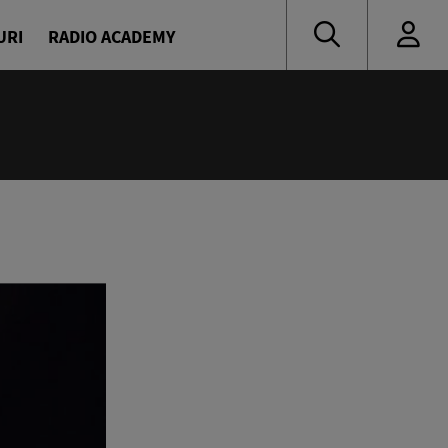
URI
RADIO ACADEMY
nă muzică