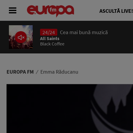
ASCULTĂ LIVE!
24/24
Cea mai bună muzică
ACASĂ
All Saints
Black Coffee
ȘTIRI
RADIO
EUROPA FM
Emma Răducanu
CONCURSURI
PODCAST
ASCULTĂ LIVE