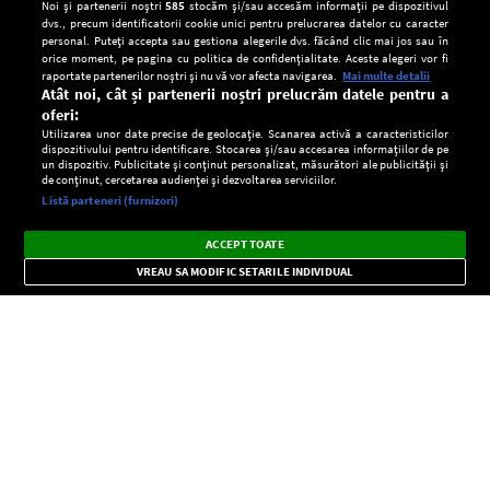
Noi și partenerii noștri
585
stocăm și/sau accesăm informații pe dispozitivul
dvs., precum identificatorii cookie unici pentru prelucrarea datelor cu caracter
personal. Puteți accepta sau gestiona alegerile dvs. făcând clic mai jos sau în
orice moment, pe pagina cu politica de confidențialitate. Aceste alegeri vor fi
raportate partenerilor noștri și nu vă vor afecta navigarea.
Mai multe detalii
Atât noi, cât și partenerii noștri prelucrăm datele pentru a
oferi:
Utilizarea unor date precise de geolocație. Scanarea activă a caracteristicilor
dispozitivului pentru identificare. Stocarea și/sau accesarea informațiilor de pe
un dispozitiv. Publicitate și conținut personalizat, măsurători ale publicității și
de conținut, cercetarea audienței și dezvoltarea serviciilor.
Setări:
Listă parteneri (furnizori)
Ascultă Europa FM în aplicație
Dark
×
Instalează
Radio live, podcasturi, știri și alerte
ACCEPT TOATE
Mode
importante.
VREAU SA MODIFIC SETARILE INDIVIDUAL
CONFIDENŢIALITATE
Copyright © Europa FM. Toate drepturile rezervate. 2026