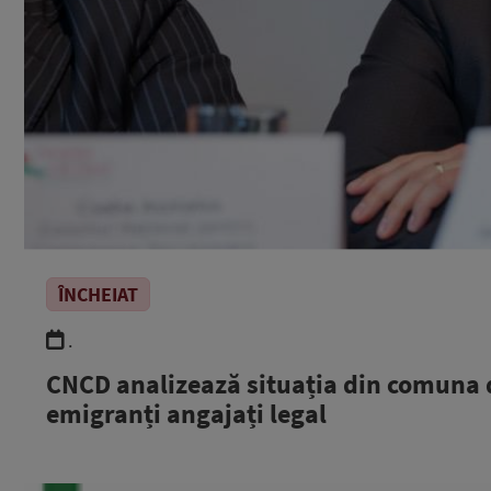
ÎNCHEIAT
.
CNCD analizează situația din comuna d
emigranți angajați legal