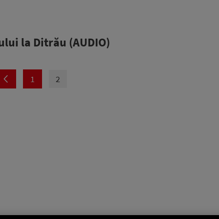
ului la Ditrău (AUDIO)
1
2