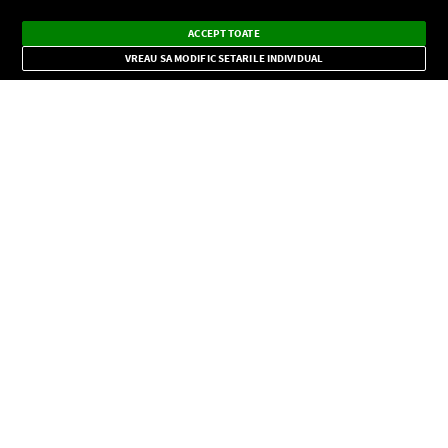
Ascultă Europa FM în aplicație
Dark
×
Instalează
Radio live, podcasturi, știri și alerte
ACCEPT TOATE
Mode
importante.
VREAU SA MODIFIC SETARILE INDIVIDUAL
CONFIDENŢIALITATE
Copyright © Europa FM. Toate drepturile rezervate. 2026
SOCIAL