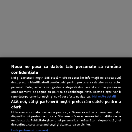
Nouă ne pasă ca datele tale personale să rămână
confidențiale
Noi și partenerii noștri
585
stocăm și/sau accesăm informații pe dispozitivul
dvs., precum identificatorii cookie unici pentru prelucrarea datelor cu caracter
personal. Puteți accepta sau gestiona alegerile dvs. făcând clic mai jos sau în
orice moment, pe pagina cu politica de confidențialitate. Aceste alegeri vor fi
raportate partenerilor noștri și nu vă vor afecta navigarea.
Mai multe detalii
Atât noi, cât și partenerii noștri prelucrăm datele pentru a
oferi:
Utilizarea unor date precise de geolocație. Scanarea activă a caracteristicilor
dispozitivului pentru identificare. Stocarea și/sau accesarea informațiilor de pe
un dispozitiv. Publicitate și conținut personalizat, măsurători ale publicității și
de conținut, cercetarea audienței și dezvoltarea serviciilor.
Setări:
Listă parteneri (furnizori)