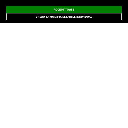
Ascultă Europa FM în aplicație
Dark
×
Instalează
Radio live, podcasturi, știri și alerte
ACCEPT TOATE
Mode
importante.
VREAU SA MODIFIC SETARILE INDIVIDUAL
CONFIDENŢIALITATE
Copyright © Europa FM. Toate drepturile rezervate. 2026
SOCIAL