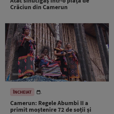
Atac sinucigaş într-o piaţă de
Crăciun din Camerun
ÎNCHEIAT
.
Camerun: Regele Abumbi II a
primit moștenire 72 de soții și