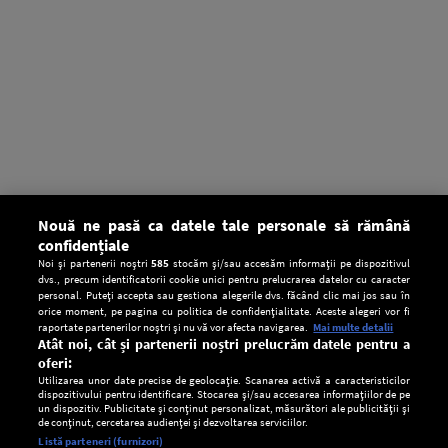
Nouă ne pasă ca datele tale personale să rămână
confidențiale
Noi și partenerii noștri
585
stocăm și/sau accesăm informații pe dispozitivul
dvs., precum identificatorii cookie unici pentru prelucrarea datelor cu caracter
personal. Puteți accepta sau gestiona alegerile dvs. făcând clic mai jos sau în
orice moment, pe pagina cu politica de confidențialitate. Aceste alegeri vor fi
raportate partenerilor noștri și nu vă vor afecta navigarea.
Mai multe detalii
Atât noi, cât și partenerii noștri prelucrăm datele pentru a
oferi:
Utilizarea unor date precise de geolocație. Scanarea activă a caracteristicilor
dispozitivului pentru identificare. Stocarea și/sau accesarea informațiilor de pe
un dispozitiv. Publicitate și conținut personalizat, măsurători ale publicității și
de conținut, cercetarea audienței și dezvoltarea serviciilor.
Setări:
Listă parteneri (furnizori)