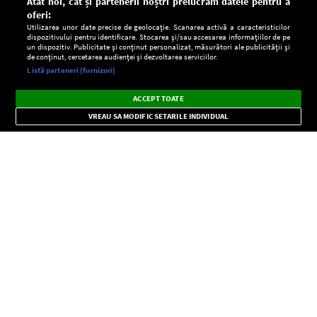
Atât noi, cât și partenerii noștri prelucrăm datele pentru a
oferi:
Utilizarea unor date precise de geolocație. Scanarea activă a caracteristicilor
dispozitivului pentru identificare. Stocarea și/sau accesarea informațiilor de pe
un dispozitiv. Publicitate și conținut personalizat, măsurători ale publicității și
de conținut, cercetarea audienței și dezvoltarea serviciilor.
Setări:
Listă parteneri (furnizori)
Ascultă Europa FM în aplicație
Dark
×
Instalează
Radio live, podcasturi, știri și alerte
ACCEPT TOATE
Mode
importante.
VREAU SA MODIFIC SETARILE INDIVIDUAL
CONFIDENŢIALITATE
Copyright © Europa FM. Toate drepturile rezervate. 2026
SOCIAL