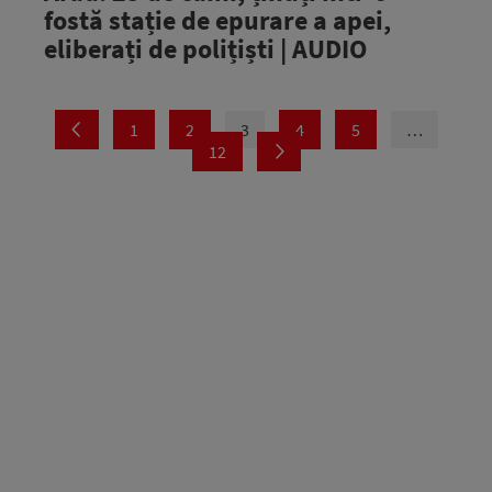
fostă stație de epurare a apei,
eliberați de polițiști | AUDIO
1
2
3
4
5
…
12