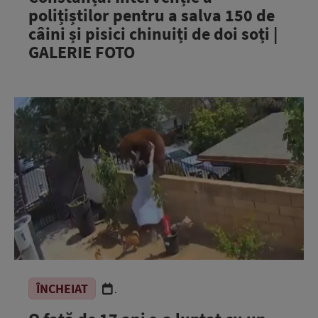
polițiștilor pentru a salva 150 de
câini și pisici chinuiți de doi soți |
GALERIE FOTO
ÎNCHEIAT
.