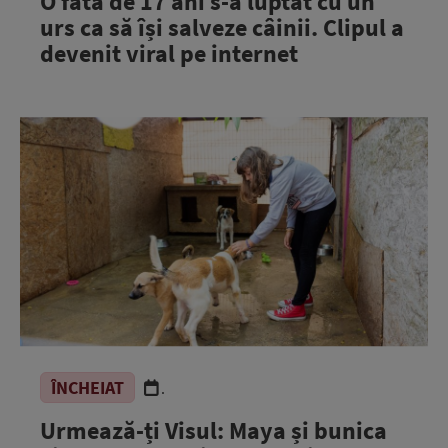
O fată de 17 ani s-a luptat cu un
urs ca să își salveze câinii. Clipul a
devenit viral pe internet
ÎNCHEIAT
.
Urmează-ți Visul: Maya și bunica