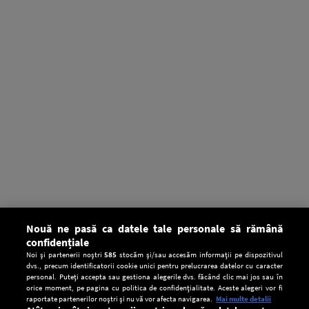
Nouă ne pasă ca datele tale personale să rămână
confidențiale
Noi și partenerii noștri
585
stocăm și/sau accesăm informații pe dispozitivul
dvs., precum identificatorii cookie unici pentru prelucrarea datelor cu caracter
personal. Puteți accepta sau gestiona alegerile dvs. făcând clic mai jos sau în
orice moment, pe pagina cu politica de confidențialitate. Aceste alegeri vor fi
raportate partenerilor noștri și nu vă vor afecta navigarea.
Mai multe detalii