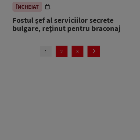
ÎNCHEIAT
.
Fostul şef al serviciilor secrete
bulgare, reţinut pentru braconaj
1
2
3