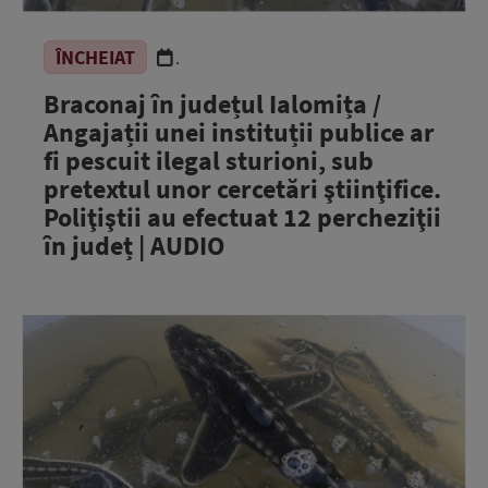
ÎNCHEIAT
.
Braconaj în județul Ialomița /
Angajații unei instituții publice ar
fi pescuit ilegal sturioni, sub
pretextul unor cercetări ştiinţifice.
Poliţiştii au efectuat 12 percheziţii
în județ | AUDIO