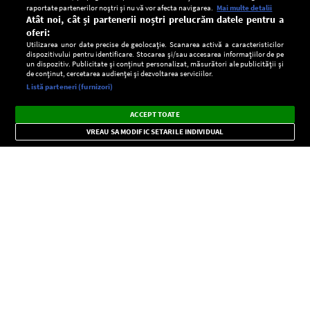
raportate partenerilor noștri și nu vă vor afecta navigarea.
Mai multe detalii
Atât noi, cât și partenerii noștri prelucrăm datele pentru a
oferi:
Utilizarea unor date precise de geolocație. Scanarea activă a caracteristicilor
dispozitivului pentru identificare. Stocarea și/sau accesarea informațiilor de pe
un dispozitiv. Publicitate și conținut personalizat, măsurători ale publicității și
de conținut, cercetarea audienței și dezvoltarea serviciilor.
Setări:
Listă parteneri (furnizori)
Ascultă Europa FM în aplicație
Dark
×
Instalează
Radio live, podcasturi, știri și alerte
ACCEPT TOATE
Mode
importante.
VREAU SA MODIFIC SETARILE INDIVIDUAL
CONFIDENŢIALITATE
Copyright © Europa FM. Toate drepturile rezervate. 2026
SOCIAL