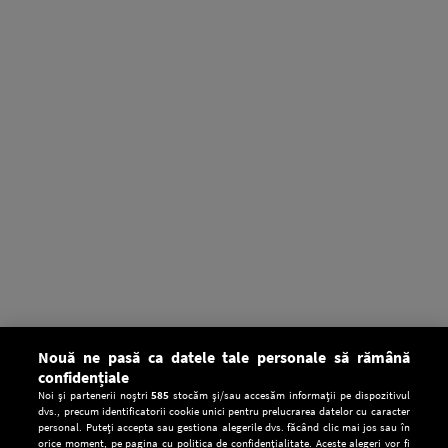
Nouă ne pasă ca datele tale personale să rămână
confidențiale
Noi și partenerii noștri
585
stocăm și/sau accesăm informații pe dispozitivul
dvs., precum identificatorii cookie unici pentru prelucrarea datelor cu caracter
personal. Puteți accepta sau gestiona alegerile dvs. făcând clic mai jos sau în
orice moment, pe pagina cu politica de confidențialitate. Aceste alegeri vor fi