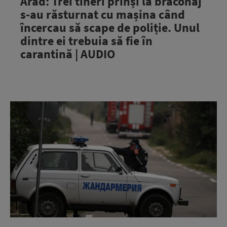
Arad: Trei tineri prinși la braconaj
s-au răsturnat cu mașina când
încercau să scape de poliție. Unul
dintre ei trebuia să fie în
carantină | AUDIO