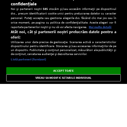
confidențiale
Noi și partenerii noștri
585
stocăm și/sau accesăm informații pe dispozitivul
dvs., precum identificatorii cookie unici pentru prelucrarea datelor cu caracter
personal. Puteți accepta sau gestiona alegerile dvs. făcând clic mai jos sau în
orice moment, pe pagina cu politica de confidențialitate. Aceste alegeri vor fi
raportate partenerilor noștri și nu vă vor afecta navigarea.
Mai multe detalii
Atât noi, cât și partenerii noștri prelucrăm datele pentru a
oferi:
Utilizarea unor date precise de geolocație. Scanarea activă a caracteristicilor
dispozitivului pentru identificare. Stocarea și/sau accesarea informațiilor de pe
un dispozitiv. Publicitate și conținut personalizat, măsurători ale publicității și
de conținut, cercetarea audienței și dezvoltarea serviciilor.
Setări:
Listă parteneri (furnizori)
Ascultă Europa FM în aplicație
Dark
×
Instalează
Radio live, podcasturi, știri și alerte
ACCEPT TOATE
Mode
importante.
VREAU SA MODIFIC SETARILE INDIVIDUAL
CONFIDENŢIALITATE