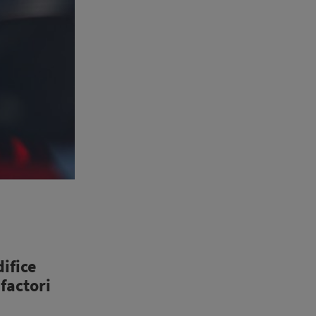
ifice
 factori