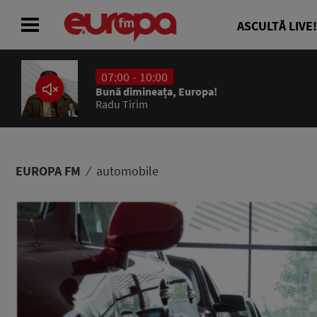
ASCULTĂ LIVE!
07:00 - 10:00
ACASĂ
Bună dimineața, Europa!
Radu Tirim
ȘTIRI
RADIO
EUROPA FM
automobile
CONCURSURI
PODCAST
ASCULTĂ LIVE