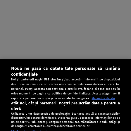
Nouă ne pasă ca datele tale personale să rămână
confidențiale
Noi și partenerii noștri
585
stocăm și/sau accesăm informații pe dispozitivul
dvs., precum identificatorii cookie unici pentru prelucrarea datelor cu caracter
personal. Puteți accepta sau gestiona alegerile dvs. făcând clic mai jos sau în
orice moment, pe pagina cu politica de confidențialitate. Aceste alegeri vor fi
raportate partenerilor noștri și nu vă vor afecta navigarea.
Mai multe detalii
Atât noi, cât și partenerii noștri prelucrăm datele pentru a
oferi:
Utilizarea unor date precise de geolocație. Scanarea activă a caracteristicilor
dispozitivului pentru identificare. Stocarea și/sau accesarea informațiilor de pe
un dispozitiv. Publicitate și conținut personalizat, măsurători ale publicității și
de conținut, cercetarea audienței și dezvoltarea serviciilor.