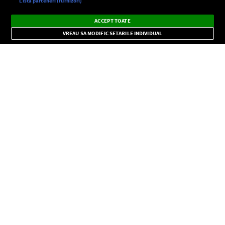
Setări:
Listă parteneri (furnizori)
Ascultă Europa FM în aplicație
Dark
×
Instalează
Radio live, podcasturi, știri și alerte
ACCEPT TOATE
Mode
importante.
VREAU SA MODIFIC SETARILE INDIVIDUAL
CONFIDENŢIALITATE
Copyright © Europa FM. Toate drepturile rezervate. 2026
SOCIAL